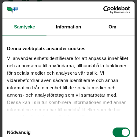
Samtycke
Information
Om
Denna webbplats använder cookies
Vi använder enhetsidentifierare för att anpassa innehållet
och annonserna till användarna, tillhandahålla funktioner
för sociala medier och analysera vår trafik. Vi
vidarebefordrar även sådana identifierare och annan
information från din enhet till de sociala medier och
annons- och analysföretag som vi samarbetar med.
Dessa kan i sin tur kombinera informationen med annan
information som du har tillhandahållit eller som de har
samlat in när du har använt deras tjänster.
KU­MI­NA (Ca­rum car­vi)
S
Nödvändig
a
Kuminaa on kahdenlaista: Suomessakin