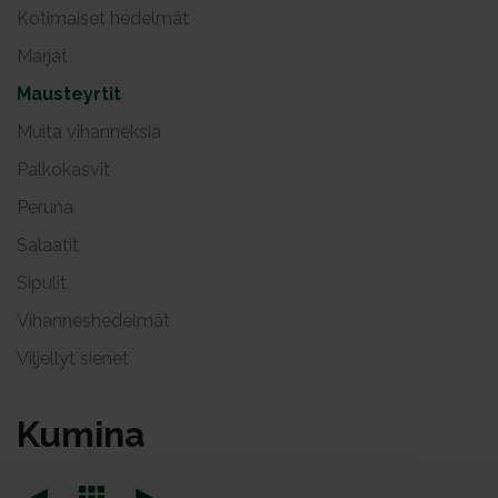
Kotimaiset hedelmät
Marjat
Mausteyrtit
Muita vihanneksia
Palkokasvit
Peruna
Salaatit
Sipulit
Vihanneshedelmät
Viljellyt sienet
Ku­mi­na