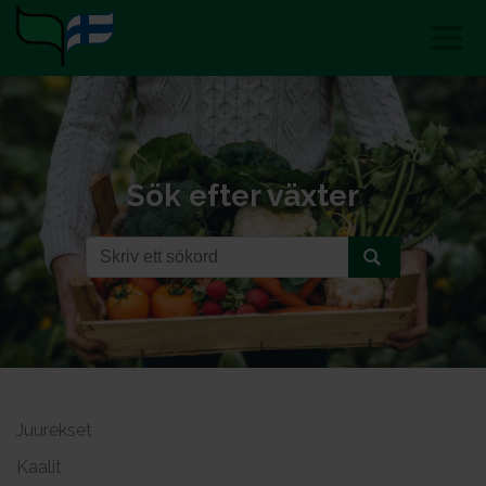
Sök efter växter
Juurekset
Kaalit