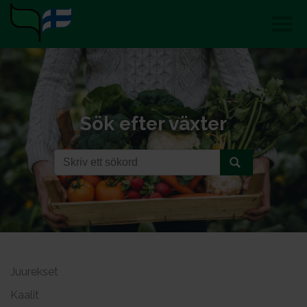
Sök efter växter
Juurekset
Kaalit