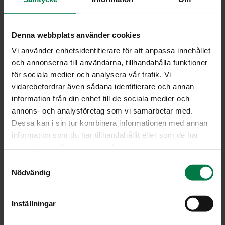
Denna webbplats använder cookies
II­SOP­PI
Vi använder enhetsidentifierare för att anpassa innehållet
(Hys­so­pus of­fi­
och annonserna till användarna, tillhandahålla funktioner
för sociala medier och analysera vår trafik. Vi
ci­na­lis)
vidarebefordrar även sådana identifierare och annan
information från din enhet till de sociala medier och
Iisoppi on
annons- och analysföretag som vi samarbetar med.
voimakkaanmakuinen yrtti,
Dessa kan i sin tur kombinera informationen med annan
joka kasvaa
information som du har tillhandahållit eller som de har
luonnonvaraisena Välimeren
samlat in när du har använt deras tjänster.
maissa, Suomessa sitä viljellään ruukuissa
S
maustekäyttöön. Iisoppia on vanhastaan käytetty
Nödvändig
a
yskänlääkkeitten raaka-aineena sen sisältämien
m
voimakastuoksuisten aromaattisten öljyjen ansiosta.
t
Inställningar
y
Iisoppi sopii erityisesti maksaruokiin. Sillä voi myös
c
maustaa keittoja, kastikkeita, tomaattiruokia, sieniä,