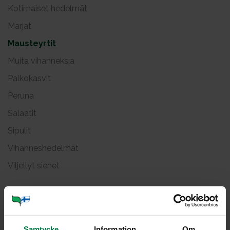
Kotimaiset hedelmät
Marjat
Mausteyrtit
Muita vihanneksia
Palkokasvit
Peruna
Salaatit
Sipulit
Vihanneshedelmät
Viljellyt sienet
Ii­sop­pi
Samtycke
Information
Om