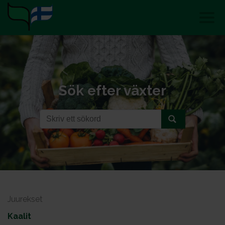
Sök efter växter
Juurekset
Kaalit