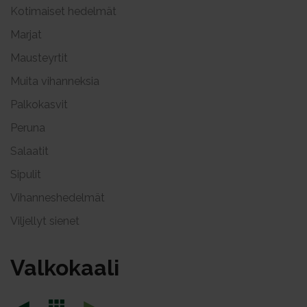
Kotimaiset hedelmät
Marjat
Mausteyrtit
Muita vihanneksia
Palkokasvit
Peruna
Salaatit
Sipulit
Vihanneshedelmät
Viljellyt sienet
Val­ko­kaa­li