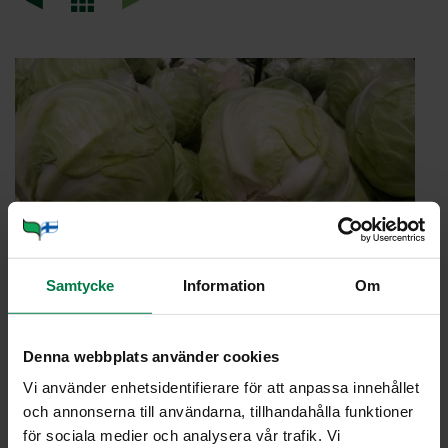
Samtycke
Information
Om
Denna webbplats använder cookies
Vi använder enhetsidentifierare för att anpassa innehållet
och annonserna till användarna, tillhandahålla funktioner
VAL­KO­KAA­LI / KE­RÄ­KAA­LI
för sociala medier och analysera vår trafik. Vi