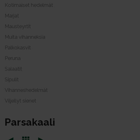
Kotimaiset hedelmät
Marjat
Mausteyrtit
Muita vihanneksia
Palkokasvit
Peruna
Salaatit
Sipulit
Vihanneshedelmät
Viljellyt sienet
Par­sa­kaa­li