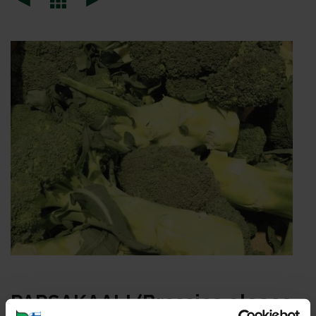
PAR­SA­KAA­LI (Bras­si­ca olea­ce­