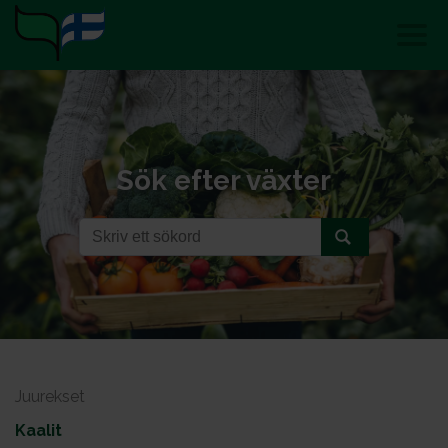
Sök efter växter
Juurekset
Kaalit