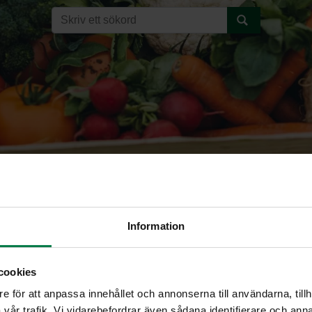
ka
Information
cookies
RETIKKA (Raphanus sativus va
e för att anpassa innehållet och annonserna till användarna, tillh
vår trafik. Vi vidarebefordrar även sådana identifierare och anna