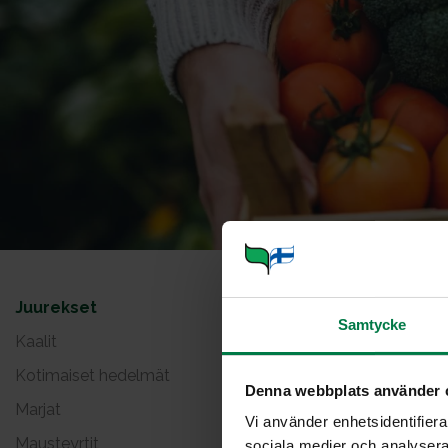
Juurekset
Retik
Samtycke
Kaalit
Kotimaiset hedelmät
Denna webbplats använder 
Marjat
Vi använder enhetsidentifierar
Mausteyrtit
sociala medier och analysera 