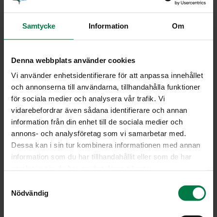
viipaleiksi. Kuumenna 2 tl öljyä paistin- tai
vokkipannulla. Lisää kasvikset kypsymisjärjestyksessä,
Samtycke
Information
Om
kovimmat ja pisimpään kypsyvät ensin ja muut
vähitellen.
Samalla kun kypsennät kasviksia pannulla, kuumenna
Denna webbplats använder cookies
vesi kattilassa ja kypsennä nuudelit pakkauksen ohjeen
mukaisesti. Valuta kypsät nuudelit ja sekoita vokattujen
Vi använder enhetsidentifierare för att anpassa innehållet
(jätä vähän raaoiksi) kasvisten joukkoon. Mausta
och annonserna till användarna, tillhandahålla funktioner
suolalla ja pippurilla.
för sociala medier och analysera vår trafik. Vi
vidarebefordrar även sådana identifierare och annan
Siirrä nuudelit ja kasvikset tarjoiluastiaan ja pidä
information från din enhet till de sociala medier och
lämpimässä.
annons- och analysföretag som vi samarbetar med.
Lisää tyhjälle pannulle 1 tl öljyä ja kuumenna. Sekoita
Dessa kan i sin tur kombinera informationen med annan
joukkoon valkosipuliviipaleet, mutta varo ettei
information som du har tillhandahållit eller som de har
valkosipuli pala. Lisää valkosipuliöljyyn katkaravut ja
samlat in när du har använt deras tjänster.
kuumenna nopeasti.
S
Lisää persilja ja kaada katkaravut nuudeli-
Nödvändig
a
kasvisseoksen joukkoon. Tarjoa heti.
m