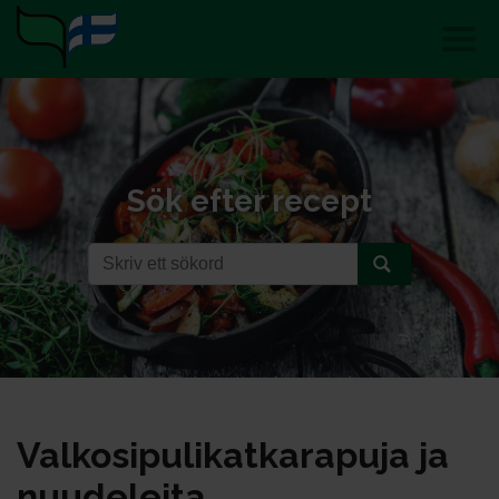
Sök efter recept
Val­ko­si­pu­li­kat­ka­ra­pu­ja ja
nuu­de­lei­ta