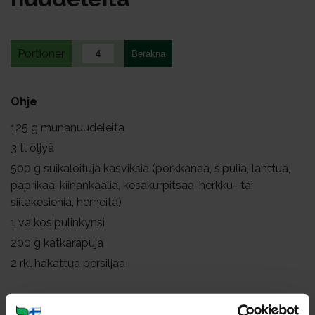
Portioner
Ohje
125
g munanuudeleita
3
tl öljyä
500
g suikaloituja kasviksia (porkkanaa, sipulia, lanttua,
paprikaa, kiinankaalia, kesäkurpitsaa, herkku- tai
siitakesieniä, herneitä)
1
valkosipulinkynsi
200
g katkarapuja
2
rkl hakattua persiljaa
Kuori ja suikaloi kasvikset. Viipaloi valkosipuli ohuiksi