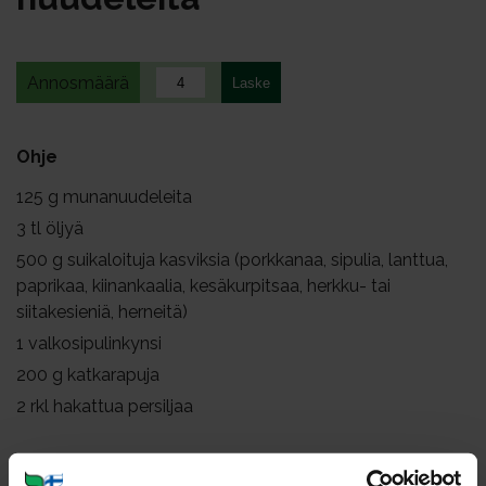
Annosmäärä
Ohje
125
g munanuudeleita
3
tl öljyä
500
g suikaloituja kasviksia (porkkanaa, sipulia, lanttua,
paprikaa, kiinankaalia, kesäkurpitsaa, herkku- tai
siitakesieniä, herneitä)
1
valkosipulinkynsi
200
g katkarapuja
2
rkl hakattua persiljaa
Kuori ja suikaloi kasvikset. Viipaloi valkosipuli ohuiksi