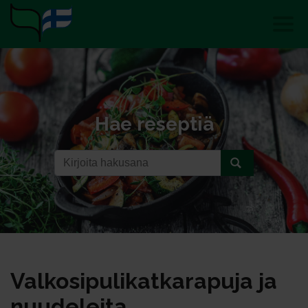
Hae reseptiä
Val­ko­si­pu­li­kat­ka­ra­pu­ja ja
nuu­de­lei­ta