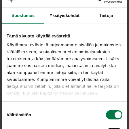
viipaleiksi. Kuumenna 2 tl öljyä paistin- tai
vokkipannulla. Lisää kasvikset kypsymisjärjestyksessä,
Suostumus
Yksityiskohdat
Tietoja
kovimmat ja pisimpään kypsyvät ensin ja muut
vähitellen.
Samalla kun kypsennät kasviksia pannulla, kuumenna
Tämä sivusto käyttää evästeitä
vesi kattilassa ja kypsennä nuudelit pakkauksen ohjeen
mukaisesti. Valuta kypsät nuudelit ja sekoita vokattujen
Käytämme evästeitä tarjoamamme sisällön ja mainosten
(jätä vähän raaoiksi) kasvisten joukkoon. Mausta
räätälöimiseen, sosiaalisen median ominaisuuksien
suolalla ja pippurilla.
tukemiseen ja kävijämäärämme analysoimiseen. Lisäksi
jaamme sosiaalisen median, mainosalan ja analytiikka-
Siirrä nuudelit ja kasvikset tarjoiluastiaan ja pidä
alan kumppaneillemme tietoja siitä, miten käytät
lämpimässä.
sivustoamme. Kumppanimme voivat yhdistää näitä
Lisää tyhjälle pannulle 1 tl öljyä ja kuumenna. Sekoita
tietoja muihin tietoihin, joita olet antanut heille tai joita on
joukkoon valkosipuliviipaleet, mutta varo ettei
kerätty, kun olet käyttänyt heidän palvelujaan.
valkosipuli pala. Lisää valkosipuliöljyyn katkaravut ja
kuumenna nopeasti.
S
Lisää persilja ja kaada katkaravut nuudeli-
Välttämätön
u
kasvisseoksen joukkoon. Tarjoa heti.
o