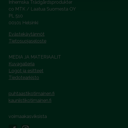
Inhemska Trädgårdsprodukter
co MTK / Laatua Suomesta OY
PL 510
00101 Helsinki
Evästekäytännöt
Tietosuojaseloste
MEDIA JA MATERIAALIT
Kuvagalleria
Logot ja esitteet
Tiedotearkisto
puhtaastikotimainen.fi
kauniistikotimainen.fi
voimaakasviksista