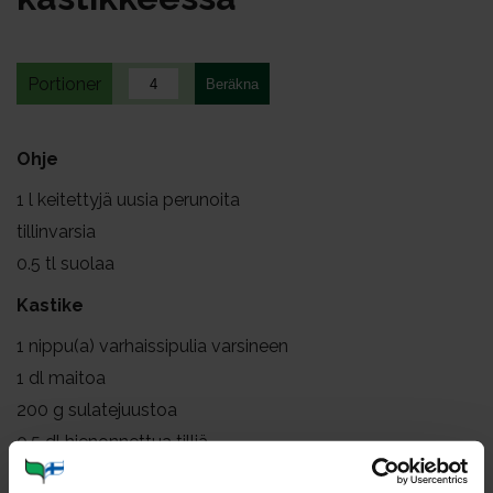
Portioner
Ohje
1
l keitettyjä uusia perunoita
tillinvarsia
0.5
tl suolaa
Kastike
1
nippu(a) varhaissipulia varsineen
1
dl maitoa
200
g sulatejuustoa
0.5
dl hienonnettua tilliä
muutama kierros valkopippuria myllystä