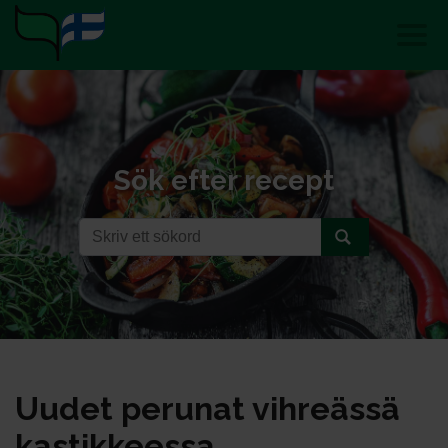
Sök efter recept
Uu­det pe­ru­nat vih­reäs­sä
kas­tik­kees­sa