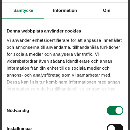
ripaus suolaa
Samtycke
Information
Om
Keitä pienehköt perunat napakan kypsiksi tillillä ja
suolalla maustetussa vedessä.
Denna webbplats använder cookies
Kaada vesi pois ja anna perunoiden kuivahtaa kannen
Vi använder enhetsidentifierare för att anpassa innehållet
alla.
och annonserna till användarna, tillhandahålla funktioner
Hienonna sipulit ja leikkaa sipulin varret ohuiksi
för sociala medier och analysera vår trafik. Vi
viipaleiksi. Kuullota sipulisilppua öljyssä miedolla
vidarebefordrar även sådana identifierare och annan
lämmöllä hetki. Lisää sipulin varret ja anna niidenkin
information från din enhet till de sociala medier och
pehmentyä. Lisää maito ja sulatejuusto ja sekoita
annons- och analysföretag som vi samarbetar med.
kunnes juusto on sulanut ja seos on tasaista. Mausta
Dessa kan i sin tur kombinera informationen med annan
tillillä, valkopippurilla ja suolalla.
information som du har tillhandahållit eller som de har
Jos kastike on liian paksua, lisää tilkka maitoa.
samlat in när du har använt deras tjänster.
Sekoita keitetyt uudet perunat viherkastikkeeseen. Voit
S
tarjota halutessasi kastikkeen myös erikseen.
Nödvändig
a
m
Ohje: Kotimaiset Kasvikset ry
t
Inställningar