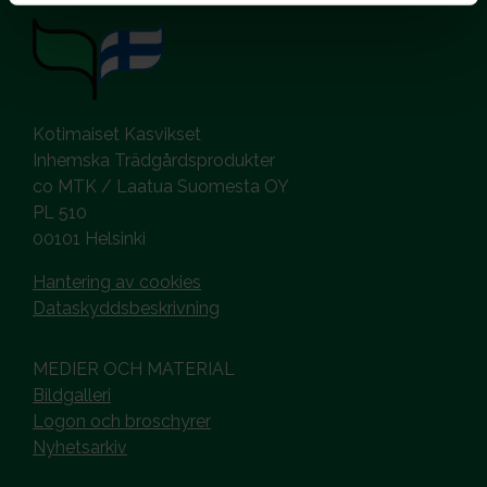
Kotimaiset Kasvikset
Inhemska Trädgårdsprodukter
co MTK / Laatua Suomesta OY
PL 510
00101 Helsinki
Hantering av cookies
Dataskyddsbeskrivning
MEDIER OCH MATERIAL
Bildgalleri
Logon och broschyrer
Nyhetsarkiv