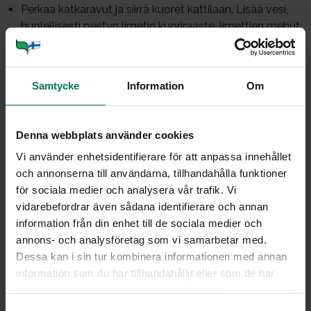
Perkaa katkaravut ja siirrä kuoret kattilaan. Lisää vesi,
huolellisesti pestyn limetin kuoriraaste, limettien mehut
sekä sitruunaruoho parin sentin paloina. Keitä 15
minuuttia. Siivilöi liemi.
Viipaloi sienet ja puolitettu chili. Puolita tomaatit.
Samtycke
Information
Om
Lisää liemeen chiliviipaleet, tomaatinpuolikkaat, sokeri
ja kalakastike. Keitä viitisen minuuttia.
Denna webbplats använder cookies
Lisää viipaloidut sienet, katkaravut ja puolitetut
tomaatit. Kuumenna keitto, mutta älä kiehuta, etteivät
Vi använder enhetsidentifierare för att anpassa innehållet
katkaravut sitkisty.
och annonserna till användarna, tillhandahålla funktioner
Tarjoa välittömästi runsaan korianterisilpun kanssa.
för sociala medier och analysera vår trafik. Vi
vidarebefordrar även sådana identifierare och annan
Huom.
information från din enhet till de sociala medier och
annons- och analysföretag som vi samarbetar med.
Kaislamaista sitruunaruohoa saa hyvin varustettujen
Dessa kan i sin tur kombinera informationen med annan
kauppojen vihannesosastoilta tai etnisistä
information som du har tillhandahållit eller som de har
ruokakaupoista. Sen sitruunaan vivahtava aromi on
samlat in när du har använt deras tjänster.
tyypillinen aasialaisruoissa. Puumaiset suojalehdet,
S