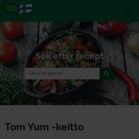
Sök efter recept
Tom Yum -keit­to