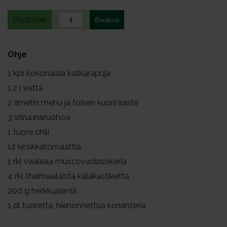
Portioner
Ohje
1
kpl kokonaisia katkarapuja
1.2
l vettä
2
limetin mehu ja toisen kuoriraaste
3
sitruunaruohoa
1
tuore chili
12
kirsikkatomaattia
1
rkl vaaleaa muscovadosokeria
4
rkl thaimaalaista kalakastiketta
200
g herkkusieniä
1
dl tuoretta, hienonnettua korianteria