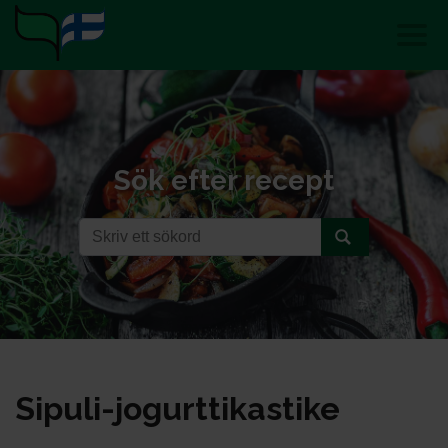
Sök efter recept
Si­pu­li-jo­gurt­ti­kas­ti­ke