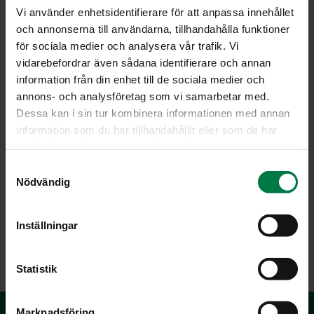
valkosipulinkynnellä, ripauksella suolaa ja sokerilla sekä
Vi använder enhetsidentifierare för att anpassa innehållet
pippurilla.
och annonserna till användarna, tillhandahålla funktioner
Anna kastikkeen maustua hetki viileässä.
för sociala medier och analysera vår trafik. Vi
Tarjoa keitettyjen uusien perunoiden kanssa. Jos haluat
vidarebefordrar även sådana identifierare och annan
ateriasta ruokaisamman, tarjoa lisäksi grillattuja
information från din enhet till de sociala medier och
pihvejä, broileria tai makkaroita.
annons- och analysföretag som vi samarbetar med.
Dessa kan i sin tur kombinera informationen med annan
Ohje: Kotimaiset Kasvikset ry
information som du har tillhandahållit eller som de har
samlat in när du har använt deras tjänster.
S
Nödvändig
Luokka:
a
m
Kastikkeet ja marinadit
,
Lakto-ovovegetaariset ohjeet
,
t
Inställningar
Sipulit
y
c
k
Statistik
e
s
Marknadsföring