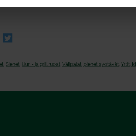
et
,
Sienet
,
Uuni- ja grilliruoat
,
Välipalat, pienet syötävät
,
Yrtit, 