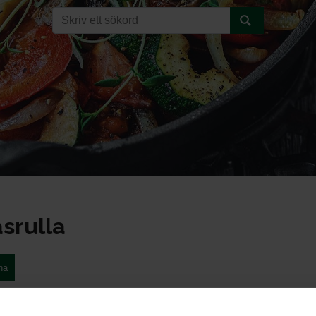
srulla