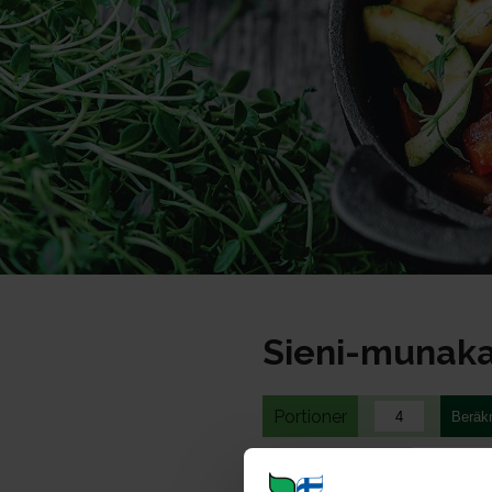
Sieni-munaka
Portioner
Ohje