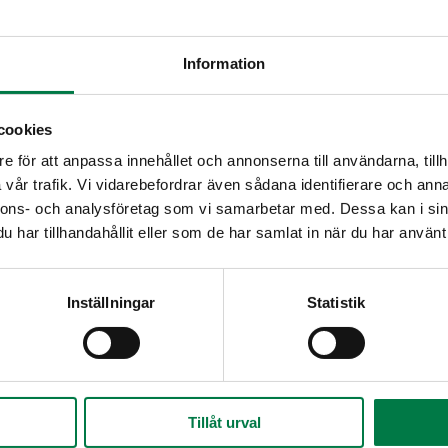
Vatkaa munien rakenne rikki ja lisää joukkoon
Kaada taikina voideltuun uunipannuun. Kypsen
Information
20 – 25 minuuttia.
Kumoa pohja leivinpaperin päälle.
Täytettä varten hienonna sienet ja viipaloi pu
cookies
margariinia, lisää purjo ja sipuli ja kuumenna kä
siljaa
e för att anpassa innehållet och annonserna till användarna, tillh
Ripottele päälle vehnäjauhot ja jatka kuumenta
vår trafik. Vi vidarebefordrar även sådana identifierare och anna
tuorejuusto ja sekoita. Hienonna joukkoon ruoho
nnons- och analysföretag som vi samarbetar med. Dessa kan i sin
pippurilla.
har tillhandahållit eller som de har samlat in när du har använt 
Levitä täyte munakaslevyn päälle ja kierrä mun
tavoin. Siirrä rulla leivinpaperin päälle pellille.
ja kuorruta munakasrullaa 250-asteisessa uunis
ljeltyjä
Inställningar
Statistik
Ohje: Kotimaiset Kasvikset ry
Tillåt urval