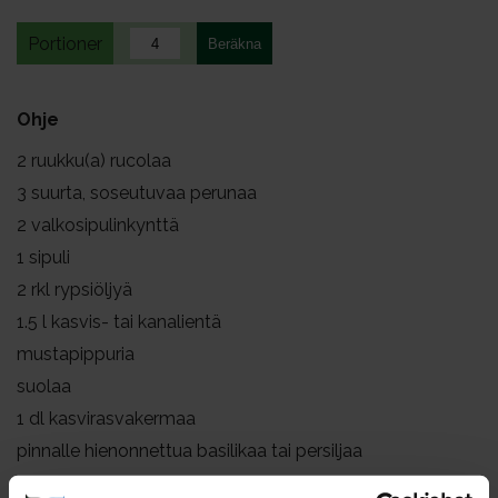
Portioner
Ohje
2
ruukku(a) rucolaa
3
suurta, soseutuvaa perunaa
2
valkosipulinkynttä
1
sipuli
2
rkl rypsiöljyä
1.5
l kasvis- tai kanalientä
mustapippuria
suolaa
1
dl kasvirasvakermaa
pinnalle hienonnettua basilikaa tai persiljaa
Lisäksi