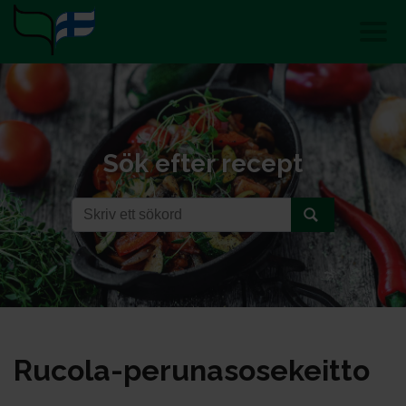
Sök efter recept
Ru­co­la-pe­ru­na­so­se­keit­to