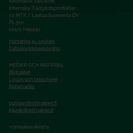
Kotimaiset Kasvikset
Inhemska Trädgårdsprodukter
co MTK / Laatua Suomesta OY
PL 510
00101 Helsinki
Hantering av cookies
Dataskyddsbeskrivning
MEDIER OCH MATERIAL
Bildgalleri
Logon och broschyrer
Nyhetsarkiv
puhtaastikotimainen.fi
kauniistikotimainen.fi
voimaakasviksista