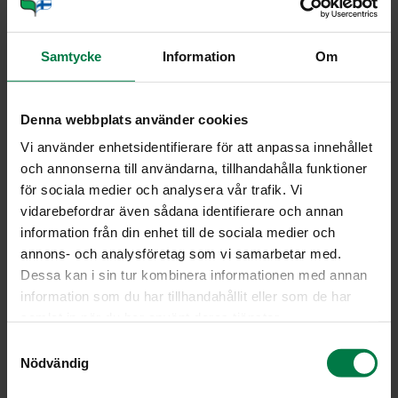
keitettyjä munia puolitettuina
Samtycke
Information
Om
Leikkaa rucolat veitsellä leikkuulaudan päällä karkeaksi
silpuksi.
Denna webbplats använder cookies
Kuori ja paloittele perunat. Kuori ja paloittele sipulit.
Vi använder enhetsidentifierare för att anpassa innehållet
Kuumenna öljy paksupohjaisessa kattilassa ja kuullota
och annonserna till användarna, tillhandahålla funktioner
sipulit. Lisää perunat ja kasvis- tai kanaliemi. Keitä,
för sociala medier och analysera vår trafik. Vi
kunnes perunat ovat kypsiä.
vidarebefordrar även sådana identifierare och annan
Lisää keittopohjaan rucola, kuumenna ja soseuta keitto
information från din enhet till de sociala medier och
sileäksi sauvasekoittimen avulla.
annons- och analysföretag som vi samarbetar med.
Mausta pippurilla ja tarvittaessa suolalla. Tarkista
Dessa kan i sin tur kombinera informationen med annan
maku.
information som du har tillhandahållit eller som de har
Lisää kerma ja kuumenna keitto kiehuvan kuumaksi.
samlat in när du har använt deras tjänster.
Lisää pinnalle tuoretta, hienonnettua yrttiä.
S
Annostele keitto ja täydennä keitetyillä kananmunan
Nödvändig
a
puolikkailla.
m