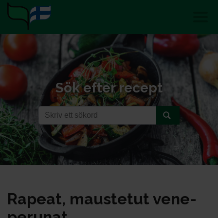
Sök efter recept
Ra­peat, maus­te­tut ve­ne­
pe­ru­nat