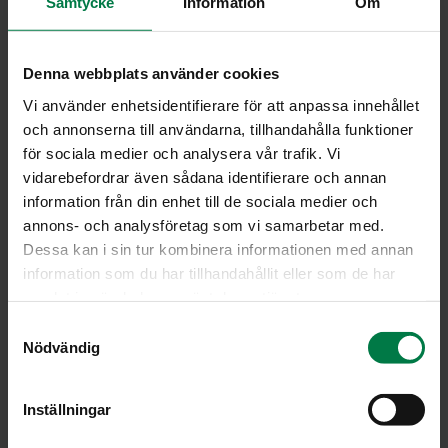
Samtycke
Information
Om
Leikkaa perunat pitkittäin ensin kahteen osaan ja
puolikkaat vielä 3 – 4 lohkoon suoraan keoksi
leivinpaperin päälle. Mittaa tai lorauta perunoiden
Denna webbplats använder cookies
päälle öljyä, ripottele suolaa sekä huhmaress rouhittua
fenkolia tai kuminaa.
Vi använder enhetsidentifierare för att anpassa innehållet
och annonserna till användarna, tillhandahålla funktioner
Sekoita kahdella haarukalla tai puhtain käsin nostellen
för sociala medier och analysera vår trafik. Vi
niin, että mausteet levittyvät tasaisesti.
vidarebefordrar även sådana identifierare och annan
Levitä perunat tasaiseksi kerrokseksi.
information från din enhet till de sociala medier och
Kypsennä 200 asteessa ensin uunin keskiritilätasolla
annons- och analysföretag som vi samarbetar med.
noin 15 minuuttia ja sitten yläritilätasolla noin 15
Dessa kan i sin tur kombinera informationen med annan
minuuttia. Tarkkaile perunoiden kypsymistä ja kokeile
information som du har tillhandahållit eller som de har
välillä tikulla. Kypsymisaikaan vaikuttaa
samlat in när du har använt deras tjänster.
perunalohkojen paksuus.
S
Nödvändig
Ohje: Kotimaiset Kasvikset ry.
a
m
t
Inställningar
y
Luokka:
c