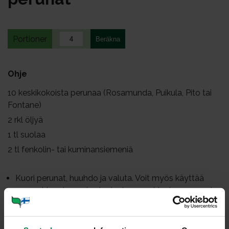
Portioner
Ohje
10
keskikokoista perunaa (Rosamunda, Puikula, Pito tai
Fontane)
2
rkl öljyä
1
tl suolaa
2
tl fenkolin- tai kuminansiemeniä
Kuori perunat, huuhdo ja valuta. Voit myös käyttää
perunat kuorineen, jos harjaat perunat juoksevan veden
alla huolellisesti.
Peitä uunipannu leivinpaperilla.