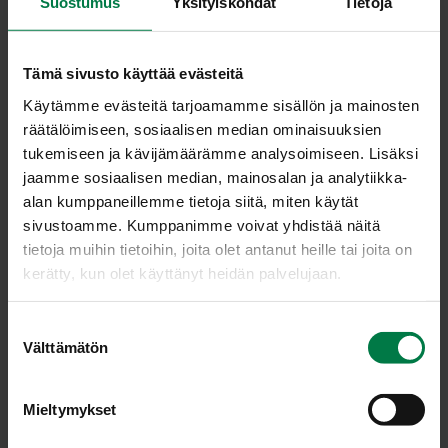
Suostumus
Yksityiskohdat
Tietoja
Leikkaa perunat pitkittäin ensin kahteen osaan ja
puolikkaat vielä 3 – 4 lohkoon suoraan keoksi
leivinpaperin päälle. Mittaa tai lorauta perunoiden
Tämä sivusto käyttää evästeitä
päälle öljyä, ripottele suolaa sekä huhmaress rouhittua
fenkolia tai kuminaa.
Käytämme evästeitä tarjoamamme sisällön ja mainosten
räätälöimiseen, sosiaalisen median ominaisuuksien
Sekoita kahdella haarukalla tai puhtain käsin nostellen
tukemiseen ja kävijämäärämme analysoimiseen. Lisäksi
niin, että mausteet levittyvät tasaisesti.
jaamme sosiaalisen median, mainosalan ja analytiikka-
Levitä perunat tasaiseksi kerrokseksi.
alan kumppaneillemme tietoja siitä, miten käytät
Kypsennä 200 asteessa ensin uunin keskiritilätasolla
sivustoamme. Kumppanimme voivat yhdistää näitä
noin 15 minuuttia ja sitten yläritilätasolla noin 15
tietoja muihin tietoihin, joita olet antanut heille tai joita on
minuuttia. Tarkkaile perunoiden kypsymistä ja kokeile
kerätty, kun olet käyttänyt heidän palvelujaan.
välillä tikulla. Kypsymisaikaan vaikuttaa
perunalohkojen paksuus.
S
Välttämätön
Ohje: Kotimaiset Kasvikset ry.
u
o
s
Mieltymykset
t
Luokka:
u