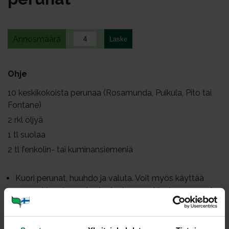
Annosmäärä
Ohje
10
keskikokoista perunaa (Rosamunda, Puikula, Pito tai
Fontane)
2
rkl öljyä
1
tl suolaa
2
tl fenkolin- tai kuminansiemeniä
Kuori perunat, huuhdo ja valuta. Voit myös käyttää
perunat kuorineen, jos harjaat perunat juoksevan veden
alla huolellisesti.
Peitä uunipannu leivinpaperilla.