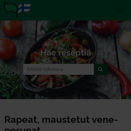
Hae reseptiä
Ra­peat, maus­te­tut ve­ne­
pe­ru­nat