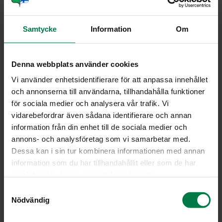
1
tl leivinjauhetta
1
tl inkivääriä
Samtycke
Information
Om
Mittaa irtopohjaisen kakkuvuoan pohjalle margariini
pieninä nokareina, fariinisokeri ja inkivääri. Kuumenna
Denna webbplats använder cookies
vuokaa hetken aikaan 175 asteisessa uunissa niin, että
rasva ja sokeri sulavat. Pyörittele vuokaa, jotta seos
Vi använder enhetsidentifierare för att anpassa innehållet
levittyy tasaisesti.
och annonserna till användarna, tillhandahålla funktioner
för sociala medier och analysera vår trafik. Vi
Leikkaa raparperin varret ohuiksi viipaleiksi ja lisää
vidarebefordrar även sådana identifierare och annan
vuokaan.
information från din enhet till de sociala medier och
Taikinaa varten vaahdota margariini ja sokeri. Lisää
annons- och analysföretag som vi samarbetar med.
munat yksitellen vatkaten. Sekoita keskenään kuivat
Dessa kan i sin tur kombinera informationen med annan
aineet, lisää taikinaan ja sekoita nopeasti tasaiseksi.
information som du har tillhandahållit eller som de har
Kaada taikina raparperipalojen päälle ja paista 175
samlat in när du har använt deras tjänster.
asteessa uunissa 40 – 50 minuuttia.
S
Kumoa kakku jäähtyneenä ja tarjoa vaniljakastikkeen
Nödvändig
a
kanssa.
m