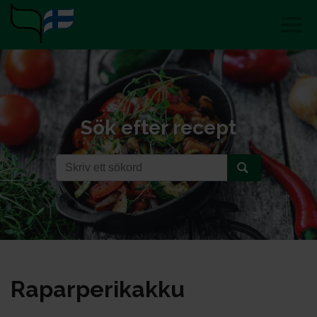
Sök efter recept
Ra­par­pe­ri­kak­ku