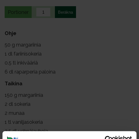
Portioner
Ohje
50
g margariinia
1
dl fariinisokeria
0.5
tl inkivääriä
6
dl raparperia paloina
Taikina
150
g margariinia
2
dl sokeria
2
munaa
1
tl vaniljasokeria
2.5
dl vehnäjauhoja