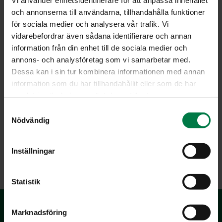
halutessasi puserretulla valkosipulilla.
och annonserna till användarna, tillhandahålla funktioner
Viilennä jääkaapissa ennen tarjoilua.
för sociala medier och analysera vår trafik. Vi
vidarebefordrar även sådana identifierare och annan
Käytä kermaviilistä irronnut hera esim. sämpylätaikinan
information från din enhet till de sociala medier och
nesteeseen.
annons- och analysföretag som vi samarbetar med.
Ohje: Kotimaiset Kasvikset ry
Dessa kan i sin tur kombinera informationen med annan
information som du har tillhandahållit eller som de har
samlat in när du har använt deras tjänster.
S
Luokka:
Nödvändig
a
Kylmät lisäkeruoat
,
Lakto-ovovegetaariset ohjeet
,
m
Salsat, tahnat ja vastaavat
,
Yrtit, idut ja versot, pinaatti
t
Inställningar
y
c
k
Statistik
e
s
Marknadsföring
v