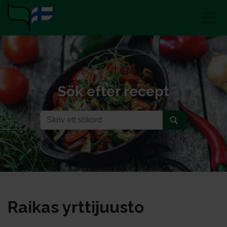
Sök efter recept
Rai­kas yrt­ti­juus­to