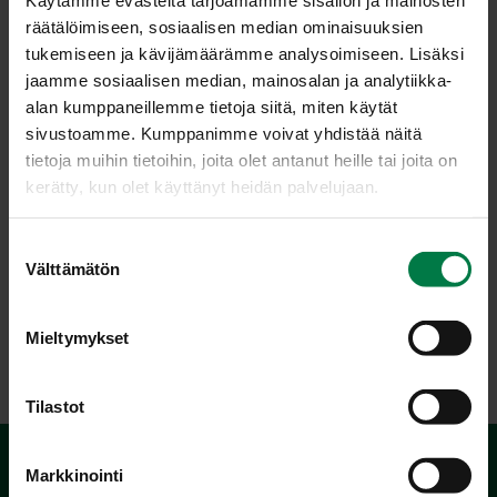
halutessasi puserretulla valkosipulilla.
räätälöimiseen, sosiaalisen median ominaisuuksien
Viilennä jääkaapissa ennen tarjoilua.
tukemiseen ja kävijämäärämme analysoimiseen. Lisäksi
jaamme sosiaalisen median, mainosalan ja analytiikka-
Käytä kermaviilistä irronnut hera esim. sämpylätaikinan
alan kumppaneillemme tietoja siitä, miten käytät
nesteeseen.
sivustoamme. Kumppanimme voivat yhdistää näitä
Ohje: Kotimaiset Kasvikset ry
tietoja muihin tietoihin, joita olet antanut heille tai joita on
kerätty, kun olet käyttänyt heidän palvelujaan.
S
Luokka:
Välttämätön
u
Kylmät lisäkeruoat
,
Lakto-ovovegetaariset ohjeet
,
o
Salsat, tahnat ja vastaavat
,
Yrtit, idut ja versot, pinaatti
s
Mieltymykset
t
u
m
Tilastot
u
k
Markkinointi
s