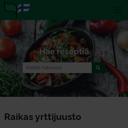
Hae reseptiä
Rai­kas yrt­ti­juus­to