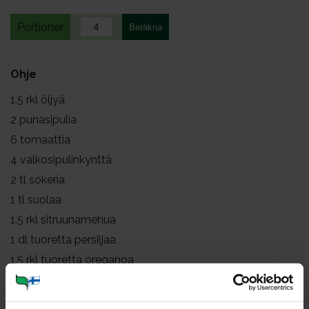
Portioner
Ohje
1.5
rkl öljyä
2
punasipulia
6
tomaattia
4
valkosipulinkynttä
2
tl sokeria
1
tl suolaa
1.5
rkl sitruunamehua
1
dl tuoretta persiljaa
1.5
rkl tuoretta oreganoa
tuoretta korianteria
mustapippuria