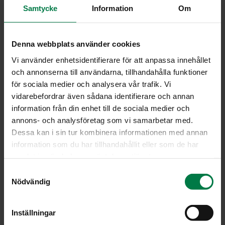
hiukan chilijauhetta
Samtycke
Information
Om
Kuullota sipulit öljyssä. Lisää paloitellut tomaatit ja
Denna webbplats använder cookies
puserretut valkosipulinkynnet. Hauduta 10 minuuttia.
Vi använder enhetsidentifierare för att anpassa innehållet
Lisää mausteet ja anna makujen vetäytyä muutaman
och annonserna till användarna, tillhandahålla funktioner
minuutin ajan.
för sociala medier och analysera vår trafik. Vi
Soseuta seos monitoimikoneella, tehosekoittimella tai
vidarebefordrar även sådana identifierare och annan
sauvasekoittimella.
information från din enhet till de sociala medier och
Tarjoa tomaattikastike pastaruokien, kalan, grillatun
annons- och analysföretag som vi samarbetar med.
broilerin tai porsaanlihan lisäkkeenä.
Dessa kan i sin tur kombinera informationen med annan
information som du har tillhandahållit eller som de har
Vinkki:
samlat in när du har använt deras tjänster.
Tomaattikastiketta kannattaa valmistaa kerralla iso
annos ja pakastaa osa.
S
Nödvändig
a
Ohje: Kotimaiset Kasvikset ry
m
t
Inställningar
y