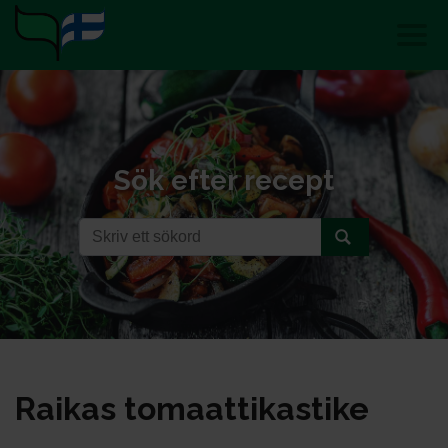
Sök efter recept
Rai­kas to­maat­ti­kas­ti­ke