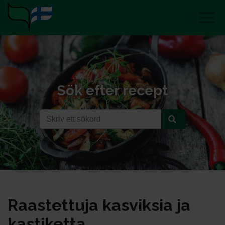
Sök efter recept
Raas­tet­tu­ja kas­vik­sia ja
kas­ti­ket­ta