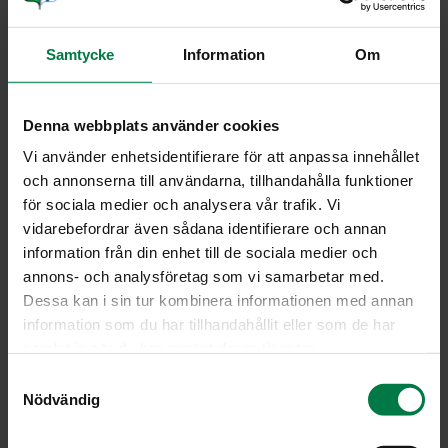
1.5
dl öljyä
tilliä, persiljaa tai oreganoa
Samtycke
Information
Om
Tarjoiluun
2
dl ranskankermaa
Denna webbplats använder cookies
2
rkl punajuurilientä
Vi använder enhetsidentifierare för att anpassa innehållet
ruohosipulia
och annonserna till användarna, tillhandahålla funktioner
för sociala medier och analysera vår trafik. Vi
vidarebefordrar även sådana identifierare och annan
Raasta tai viipaloi kasvikset.
information från din enhet till de sociala medier och
Sekoita peruskastikkeen ainekset. Kaada kastiketta
annons- och analysföretag som vi samarbetar med.
kunkin raasteen päälle.
Dessa kan i sin tur kombinera informationen med annan
Anna raasteiden tasaantua viileässä ainakin 2 tuntia tai
information som du har tillhandahållit eller som de har
yön yli.
samlat in när du har använt deras tjänster.
Tarjoa ruohosipulilla tai punajuuriliemellä maustetun
S
ranskankerman kanssa.
Nödvändig
a
m
Ohje: Kotimaiset Kasvikset ry