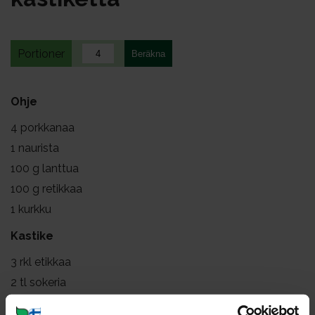
Portioner
Ohje
4
porkkanaa
1
naurista
100
g lanttua
100
g retikkaa
1
kurkku
Kastike
3
rkl etikkaa
2
tl sokeria
0.5
tl suolaa