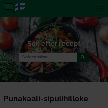
Sök efter recept
Pu­na­kaa­li-si­pu­li­hil­lo­ke