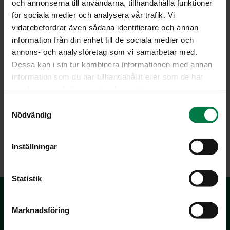
imeytynyt.
och annonserna till användarna, tillhandahålla funktioner
för sociala medier och analysera vår trafik. Vi
Lisää lopuksi puolukat ja mausta suolalla ja pippurilla.
vidarebefordrar även sådana identifierare och annan
Voit tarjota hillokkeen heti tai vasta jäähtyneenä.
information från din enhet till de sociala medier och
annons- och analysföretag som vi samarbetar med.
Ohje: Kotimaiset Kasvikset ry
Dessa kan i sin tur kombinera informationen med annan
information som du har tillhandahållit eller som de har
samlat in när du har använt deras tjänster.
Luokka:
S
Nödvändig
a
Kaalit
,
Kylmät lisäkeruoat
,
Säilöntäohjeet
,
Vegetaariset
m
ohjeet
t
Inställningar
y
c
k
Statistik
e
s
Marknadsföring
v
a