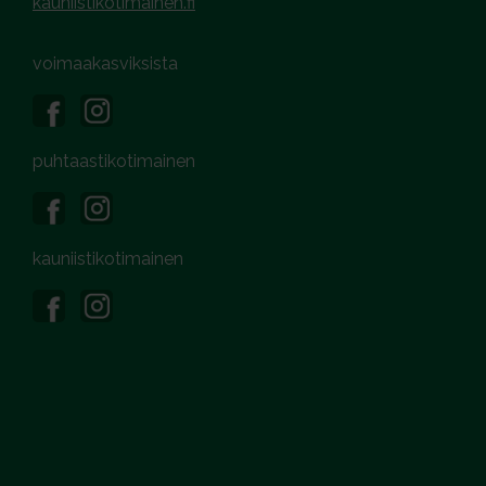
kauniistikotimainen.fi
voimaakasviksista
puhtaastikotimainen
kauniistikotimainen