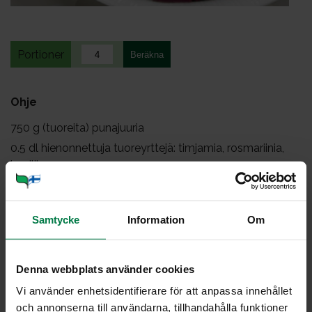
Portioner
Ohje
750
g (tuoreita) punajuuria
0.5
dl hienonnettuja tuoreyrttejä: timjamia, rosmariinia,
basilikaa
2
pientä, hapokasta omenaa
1
sipuli
Samtycke
Information
Om
1
valkosipulinkynsi
150
g vuohenjuustoa (pehmeää chevreä)
2
dl ruokakermaa
Denna webbplats använder cookies
suolaa, mustapippuria
Vi använder enhetsidentifierare för att anpassa innehållet
vuoan voiteluun pullomargariinia
och annonserna till användarna, tillhandahålla funktioner