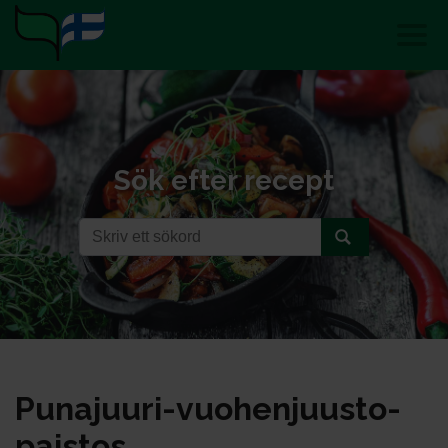
Sök efter recept
Pu­na­juu­ri-vuo­hen­juus­to­
pais­tos