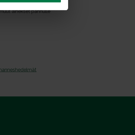
 kaksi porkkanaa 200 g:lla
n muut ainekset pannulle
ihanneshedelmät