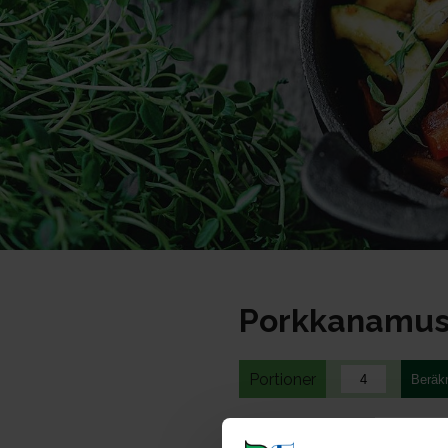
Porkkanamu
Portioner
Ohje