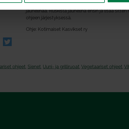
Jos haluat tästä paistoksesta lihaversion, korvaa
jauhelihaa. Ruskista jauheliha ensin ja lisää sitte
ohjeen järjestyksessä.
Ohje: Kotimaiset Kasvikset ry
riset ohjeet
,
Sienet
,
Uuni- ja grilliruoat
,
Vegetaariset ohjeet
,
V