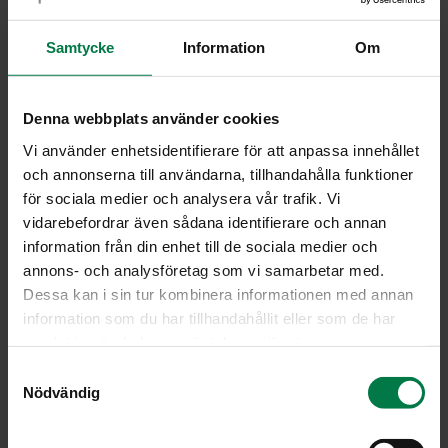
Kastike
200
g ruohosipulilla maustettua tuorejuustoa
Samtycke
Information
Om
2
munaa
1.5
dl kevytmaitoa
Denna webbplats använder cookies
2
rkl tuoretta, hienonnettua basilikaa
Vi använder enhetsidentifierare för att anpassa innehållet
och annonserna till användarna, tillhandahålla funktioner
Sekoita rasvasta, perunasoseesta ja jauhoista tasainen
för sociala medier och analysera vår trafik. Vi
taikina. Painele taikina piirasvuoan pohjalle ja reunoille.
vidarebefordrar även sådana identifierare och annan
Pehmitä porkkanaraaste ja sipuli kasviöljyssä
information från din enhet till de sociala medier och
paistinpannussa.
annons- och analysföretag som vi samarbetar med.
Mausta. Levitä jäähtynyt seos pohjan päälle.
Dessa kan i sin tur kombinera informationen med annan
information som du har tillhandahållit eller som de har
Sekoita liemen raaka-aineet tasaiseksi ja kaada
samlat in när du har använt deras tjänster.
vuokaan.
S
Kypsennä uunissa 175-asteissa uunissa 40 – 50
Nödvändig
a
minuuttia. Tarjoa raikkaan salaatin kanssa.
m
Ohje: Kotimaiset Kasvikset ry
t