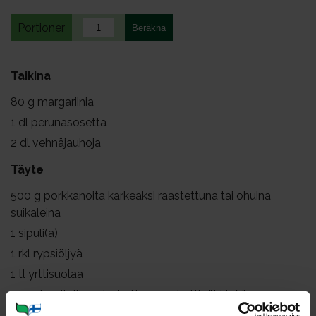
Portioner
Taikina
80
g margariinia
1
dl perunasosetta
2
dl vehnäjauhoja
Täyte
500
g porkkanoita karkeaksi raastettuna tai ohuina
suikaleina
1
sipuli(a)
1
rkl rypsiöljyä
1
tl yrttisuolaa
maustemitallinen jauhettua muskottipähkinää