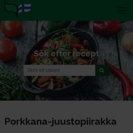
Sök efter recept
Pork­ka­na-juus­to­pii­rak­ka