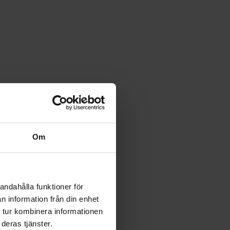
Om
andahålla funktioner för
n information från din enhet
 tur kombinera informationen
deras tjänster.
 niin, että se ulottuu osin