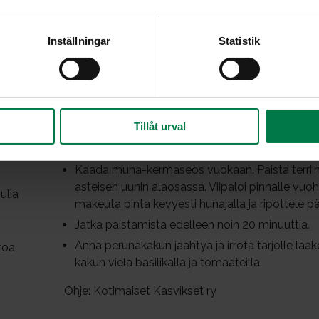
reunoillekin.
ttuja
Kuori ja leikkaa perunat ohuiksi viipaleiksi. Valu
Inställningar
Statistik
suikaleiksi.
Hienonna basilika ja ruohosipuli. Hienonna valk
Lado perunaviipaleet, tomaattisuikaleet, valkosip
vuokaan. Mausta perunakerrokset suolalla ja pip
Tillåt urval
Vatkaa munien rakenne rikki ja vatkaa joukkoo
suolalla ja pippurilla sekä hienonnetulla ruohosip
Kaada muna-kermaseos vuokaan. Paista terriin
asteisen uunin alaosassa. Viipaloi pinnalle vuo
ulia
makeuta pinta kevyesti hunajalla ja ripottele pä
Jatka paistamista edelleen noin 20 minuuttia.
Anna perunakakun jäähtyä ja irrota tarjolle laake
toa
kakun vielä basilikalla ja tomaateilla.
Ohje: Kotimaiset Kasvikset ry