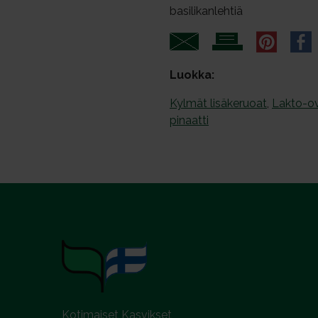
basilikanlehtiä
Luokka:
Kylmät lisäkeruoat
,
Lakto-ov
pinaatti
Kotimaiset Kasvikset