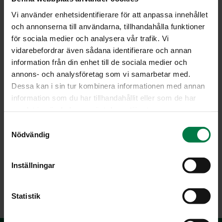
perunasoseen joukkoon varovasti nostellen.
Vi använder enhetsidentifierare för att anpassa innehållet
Jaa seos voideltuihin, pieniin kohokasvuokiin ja
och annonserna till användarna, tillhandahålla funktioner
kypsennä uunissa 200 asteessa 25 – 30 minuuttia. Älä
för sociala medier och analysera vår trafik. Vi
avaa uunin luukkua kypsentämisen aikana, etteivät
vidarebefordrar även sådana identifierare och annan
kohokkaat painu kasaan.
information från din enhet till de sociala medier och
Tarjoa höyrytettyjen kasvisten ja hyvän leivän kanssa
annons- och analysföretag som vi samarbetar med.
tai liha-, kala- tai kanaruokien lisäkkeenä.
Dessa kan i sin tur kombinera informationen med annan
information som du har tillhandahållit eller som de har
Ohje: Kotimaiset Kasvikset ry
samlat in när du har använt deras tjänster.
S
Nödvändig
a
Luokka:
m
t
Lakto-ovovegetaariset ohjeet
,
Lämpimät lisäkeruoat
,
Inställningar
y
Peruna, muut tärkkelyskasvit
,
Uuni- ja grilliruoat
c
k
Statistik
e
s