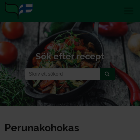
Sök efter recept
Pe­ru­na­ko­ho­kas