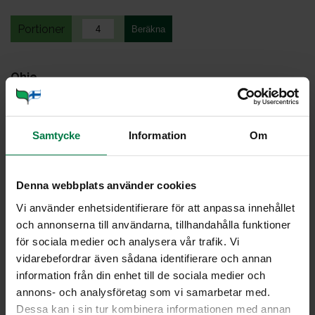
Portioner
Ohje
1
kg kiinteitä perunoita (vihreä väritunniste)
5
dl kevytmaitoa
Samtycke
Information
Om
150
g juustoraastetta (emmentalia tai mozzarellaa)
suolaa
mustapippuria
Denna webbplats använder cookies
2
rkl tuoretta, hienonnettua persiljaa, kirveliä tai tilliä
Vi använder enhetsidentifierare för att anpassa innehållet
och annonserna till användarna, tillhandahålla funktioner
1
valkosipulinkynsi
för sociala medier och analysera vår trafik. Vi
vidarebefordrar även sådana identifierare och annan
Kuori perunat ja leikkaa mahdollisimman ohuiksi
information från din enhet till de sociala medier och
viipaleiksi.
annons- och analysföretag som vi samarbetar med.
Keitä perunaviipaleita maidossa noin 15 minuuttia eli
Dessa kan i sin tur kombinera informationen med annan