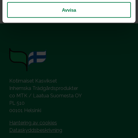
Avvisa
Kotimaiset Kasvikset
Inhemska Trädgårdsprodukter
co MTK / Laatua Suomesta OY
PL 510
00101 Helsinki
Hantering av cookies
Dataskyddsbeskrivning