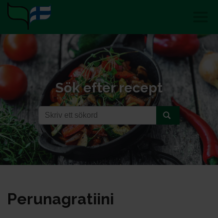
Sök efter recept
Pe­ru­nag­ra­tii­ni