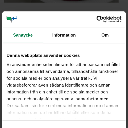
Portioner
Samtycke
Information
Om
Ohje
4
perunaa
Denna webbplats använder cookies
2
palsternakkaa
Vi använder enhetsidentifierare för att anpassa innehållet
4
dl vettä
och annonserna till användarna, tillhandahålla funktioner
0.5
tl suolaa
för sociala medier och analysera vår trafik. Vi
vidarebefordrar även sådana identifierare och annan
0.25
tl valkopippuria
information från din enhet till de sociala medier och
ripaus muskottipähkinää
annons- och analysföretag som vi samarbetar med.
0.5
dl kermaa
Dessa kan i sin tur kombinera informationen med annan
information som du har tillhandahållit eller som de har
Kuori perunat ja palsternakat ja leikkaa tasakokoisiksi
samlat in när du har använt deras tjänster.
paloiksi. Kypsennä suolalla maustetussa vedessä.
S