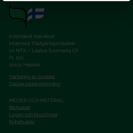
Kotimaiset Kasvikset
Inhemska Trädgårdsprodukter
co MTK / Laatua Suomesta OY
PL 510
00101 Helsinki
Hantering av cookies
Dataskyddsbeskrivning
MEDIER OCH MATERIAL
Bildgalleri
Logon och broschyrer
Nyhetsarkiv