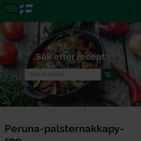
Sök efter recept
Pe­ru­na-pals­ter­nak­ka­py­
ree