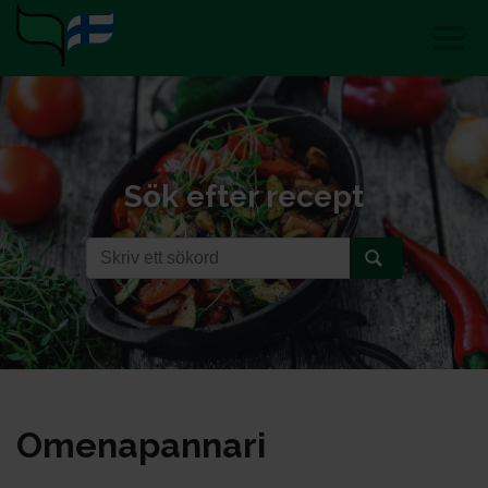
Sök efter recept
Ome­na­pan­na­ri