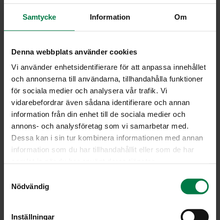
kanelijauhetta
sokeria
Samtycke
Information
Om
Vatkaa maitoon muut taikinan ainekset ja anna taikinan
Denna webbplats använder cookies
turvota uunin kuumenemisen ja omenoiden käsittelyn
ajan.
Vi använder enhetsidentifierare för att anpassa innehållet
och annonserna till användarna, tillhandahålla funktioner
Leikkaa omenat ohuiksi, viipalemaisiksi lohkoiksi ja
för sociala medier och analysera vår trafik. Vi
poista samalla siemenkodat.
vidarebefordrar även sådana identifierare och annan
Kaada taikina voidellulle uunipannulle. Asettele
information från din enhet till de sociala medier och
omenasiivut taikinan päälle niin, että ne tulevat
annons- och analysföretag som vi samarbetar med.
tasaisesti yhdeksi kerrokseksi. Ripottele pinnalle
Dessa kan i sin tur kombinera informationen med annan
kanelia ja sokeria.
information som du har tillhandahållit eller som de har
Paista 200-asteisessa uunissa 25 – 30 minuuttia.
samlat in när du har använt deras tjänster.
Tarjoa marjojen tai marjasurvoksen kassa.
S
Nödvändig
a
Ohje: Kotimaiset Kasvikset ry
m
t
Inställningar