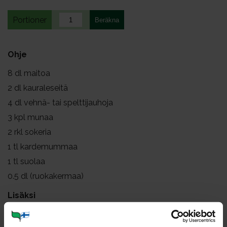
Portioner
Ohje
8
dl maitoa
2
dl kauraleseitä
4
dl vehnä- tai spelttijauhoja
3
kpl munaa
2
rkl sokeria
1
tl kardemummaa
1
tl suolaa
0.5
dl (ruokakermaa)
Lisäksi
8
kpl hapokasta omenaa