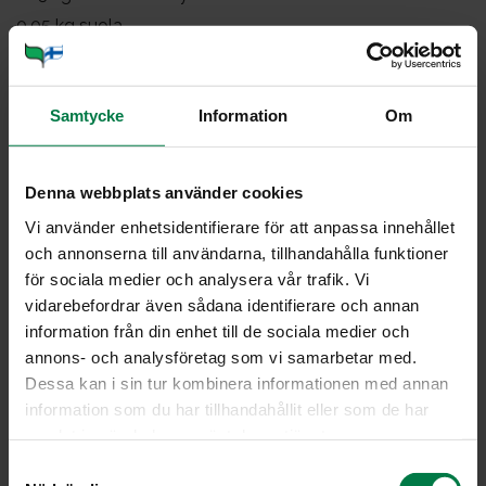
0.05
kg suola
0.1
kg hunaja, juokseva
1.5
kg jogurtti, luonnon, maustamaton, vl, 2,5 %
Samtycke
Information
Om
0.7
kg kesäkurpitsa, suikale, tuore
0.015
kg korianteri, pilkottu, tuore
0.015
kg suola
Denna webbplats använder cookies
0.02
kg hunaja, juokseva
Vi använder enhetsidentifierare för att anpassa innehållet
och annonserna till användarna, tillhandahålla funktioner
Kuumenna öljy kattilassa. Lisää curry, omena, kaali ja
för sociala medier och analysera vår trafik. Vi
sipuli. Kuullota vihanneksia muutama minuutti.
vidarebefordrar även sådana identifierare och annan
information från din enhet till de sociala medier och
Lisää vesi, kookosmaito ja kasvisliemijauhe. Kypsennä
annons- och analysföretag som vi samarbetar med.
noin 10 minuuttia.
Dessa kan i sin tur kombinera informationen med annan
information som du har tillhandahållit eller som de har
Suurusta kypsä kastike.
samlat in när du har använt deras tjänster.
Mausta höystö suolalla ja hunajalla.
S
Sekoita jogurtin joukkoon kesäkurpitsa, korianteri ja