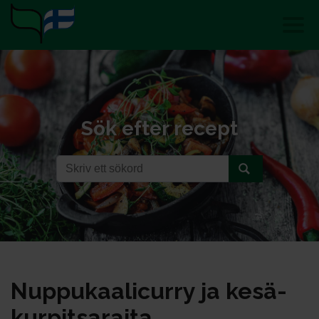
Sök efter recept
Nup­pu­kaa­li­cur­ry ja ke­sä­
kur­pit­sa­rai­ta