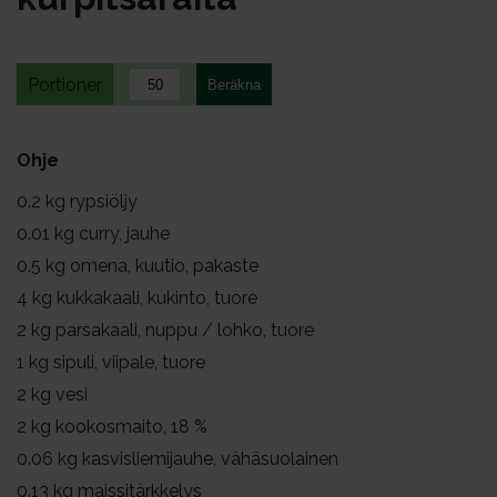
Portioner
Ohje
0.2
kg rypsiöljy
0.01
kg curry, jauhe
0.5
kg omena, kuutio, pakaste
4
kg kukkakaali, kukinto, tuore
2
kg parsakaali, nuppu / lohko, tuore
1
kg sipuli, viipale, tuore
2
kg vesi
2
kg kookosmaito, 18 %
0.06
kg kasvisliemijauhe, vähäsuolainen
0.13
kg maissitärkkelys