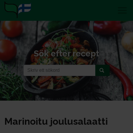
Sök efter recept
Ma­ri­noi­tu jou­lu­sa­laat­ti