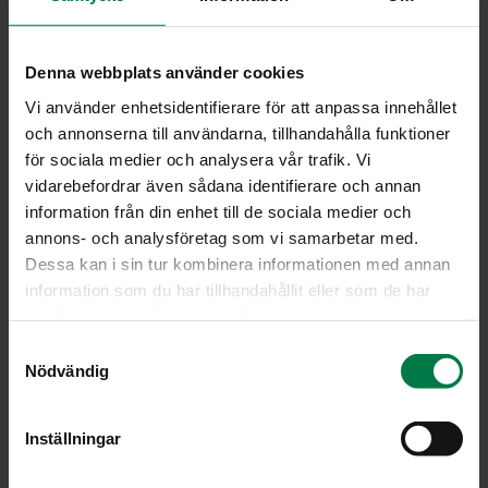
ripaus mustapippuria
2
tl roseepippuria
1
tl suolaa
Denna webbplats använder cookies
Vi använder enhetsidentifierare för att anpassa innehållet
Kuori porkkanat ja lanttu. Leikkaa reiluiksi paloiksi.
och annonserna till användarna, tillhandahålla funktioner
Kypsennä palat suolalla maustetussa vedessä lähes
för sociala medier och analysera vår trafik. Vi
kypsiksi. Säästä osa keitinliemestä marinadia varten.
vidarebefordrar även sådana identifierare och annan
information från din enhet till de sociala medier och
Kuori ja leikkaa punasipuli ohuiksi viipaleiksi. Viipaloi
annons- och analysföretag som vi samarbetar med.
myös lehtisellerin varret. Yhdistä kaikki kasvikset.
Dessa kan i sin tur kombinera informationen med annan
Sekoita marinadin ainekset ja kaada kasvisten päälle.
information som du har tillhandahållit eller som de har
Anna salaatin marinoitua jääkaapissa ainakin
samlat in när du har använt deras tjänster.
vuorokauden ajan.
S
Ohje: Kotimaiset Kasvikset ry
Nödvändig
a
m
t
Inställningar
y
Luokka:
c