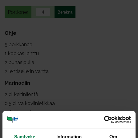
Portioner
Ohje
5
porkkanaa
1
kookas lanttu
2
punasipulia
2
lehtisellerin vartta
Marinadiin
2
dl keitinlientä
0.5
dl valkoviinietikkaa
2
rkl siirappia
2
tl sinappia
1
rkl tuoretta rosmariinia
Samtycke
Information
Om