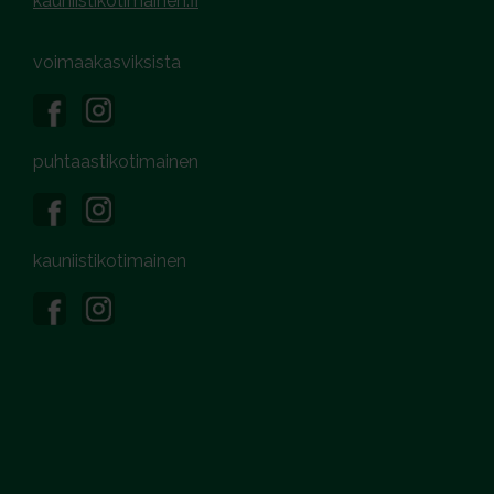
kauniistikotimainen.fi
voimaakasviksista
puhtaastikotimainen
kauniistikotimainen