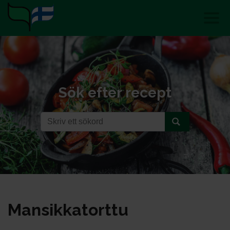
Sök efter recept
Man­sik­ka­tort­tu