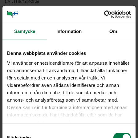
1.5
l mansikoita
2
dl vettä tai punaista marjamehua
1
dl hyytelösokeria
Samtycke
Information
Om
Sekoita pohjan kuivat aineet keskenään. Nypi joukkoon
rasva, lisää kerma ja sekoita tasaiseksi taikinaksi.
Levitä taikina halkaisijaltaan noin 26 cm:n
Denna webbplats använder cookies
piirakkavuokaan, myös vuoan reunoille. Paista 200-
Vi använder enhetsidentifierare för att anpassa innehållet
asteisessa uunissa noin 10 minuuttia. Anna jäähtyä.
och annonserna till användarna, tillhandahålla funktioner
Valmista täyte: Vatkaa täytteen ranskankerma ja
för sociala medier och analysera vår trafik. Vi
fariinisokeri keskenään. Lisää vatkattu kerma ja mausta
vidarebefordrar även sådana identifierare och annan
vaniljasokerilla.
information från din enhet till de sociala medier och
annons- och analysföretag som vi samarbetar med.
Levitä jäähtyneen torttupohjan päälle ensin täyte,
Dessa kan i sin tur kombinera informationen med annan
sitten mansikat kokonaisina tai viipaleina.
information som du har tillhandahållit eller som de har
Valmista kiille: Kiehauta vesi tai mehu. Ota kattila
samlat in när du har använt deras tjänster.
liedeltä ja lisää hyytelösokeri kuumaan nesteeseen
koko ajan sekoittaen. Kiehauta ja levitä kiille marjojen
S
Nödvändig