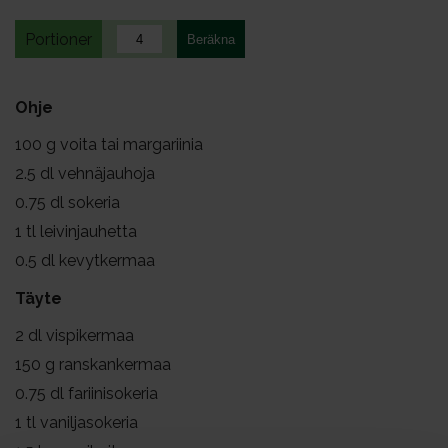
Portioner
Ohje
100
g voita tai margariinia
2.5
dl vehnäjauhoja
0.75
dl sokeria
1
tl leivinjauhetta
0.5
dl kevytkermaa
Täyte
2
dl vispikermaa
150
g ranskankermaa
0.75
dl fariinisokeria
1
tl vaniljasokeria