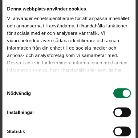
Kiehauta vesi, viini ja sokeri. Halutessasi voit korvata
Denna webbplats använder cookies
viinin vedellä (2 dl) ja sitruunamehulla (2 tl). Leikkaa
Vi använder enhetsidentifierare för att anpassa innehållet
vaniljatanko pituussuunnassa halki ja rapsuta sisältä
och annonserna till användarna, tillhandahålla funktioner
siemeniä liemeen. Laita myös tanko liemeen ja lisää
för sociala medier och analysera vår trafik. Vi
raparperi.
vidarebefordrar även sådana identifierare och annan
Keitä hiljalleen 5 – 10 minuuttia. Vältä sekoittamista.
information från din enhet till de sociala medier och
Jäähdytä hilloke ja viipaloi joukkoon tuoreet,
annons- och analysföretag som vi samarbetar med.
huuhdellut mansikat. Poista vaniljatanko. Tarjoa hiukan
Dessa kan i sin tur kombinera informationen med annan
pehmenneen jäätelön kanssa.
information som du har tillhandahållit eller som de har
samlat in när du har använt deras tjänster.
Ohje: Kotimaiset Kasvikset ry
S
Nödvändig
a
m
Luokka:
t
Inställningar
y
Jälkiruoat, makeiset
,
Lakto-ovovegetaariset ohjeet
,
c
Marjat
,
Raparperi, parsa, yms
k
Statistik