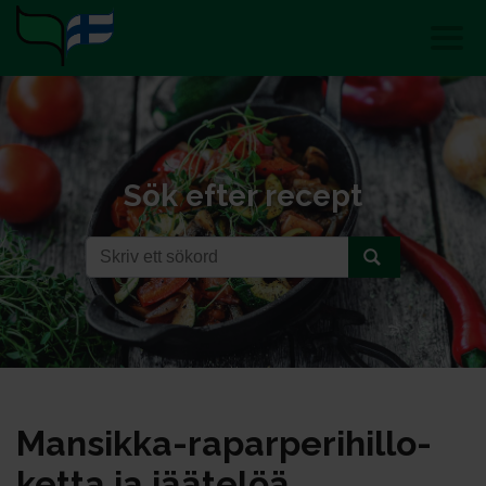
Sök efter recept
Man­sik­ka-ra­par­pe­ri­hil­lo­
ket­ta ja jää­te­löä