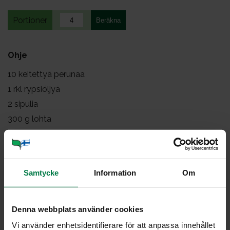
Portioner
Ohje
10
keitettyä perunaa
1
rkl rypsiöljyä
2
sipulia
300
g lohta
tuoretta tilliä
mustapippuria
(suolaa)
Samtycke
Information
Om
Paloittele perunat ja hienonna sipulit. Kuullota sipulit ja
perunat öljyssä.
Denna webbplats använder cookies
Paloittele kala ja paista erikseen pannulla.
Vi använder enhetsidentifierare för att anpassa innehållet