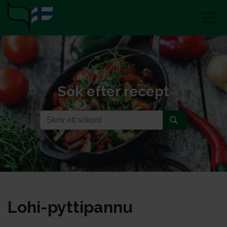
Sök efter recept
Lo­hi-pyt­ti­pan­nu