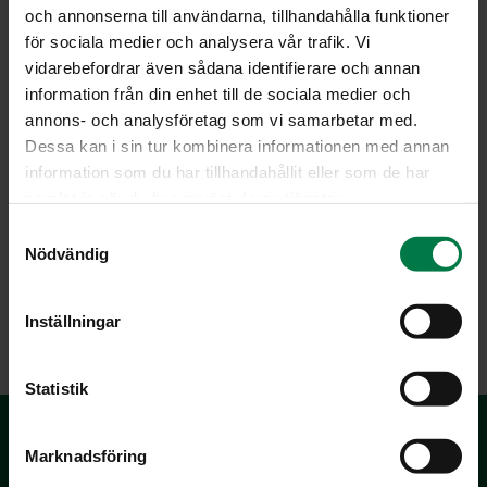
Lisää kalan joukkoon perunat ja kuullotetut sipulit.
och annonserna till användarna, tillhandahålla funktioner
Peitä kannella. Anna kypsyä 5 – 10 minuutin ajan.
för sociala medier och analysera vår trafik. Vi
Mausta mustapippurilla ja tillillä. Lisää tarvittaessa
vidarebefordrar även sådana identifierare och annan
suolaa.
information från din enhet till de sociala medier och
annons- och analysföretag som vi samarbetar med.
Ohje: Kotimaiset Kasvikset ry
Dessa kan i sin tur kombinera informationen med annan
information som du har tillhandahållit eller som de har
samlat in när du har använt deras tjänster.
Luokka:
S
Nödvändig
a
Kala ja äyriäiset
,
Pannulla paistetut ruoat
,
Peruna, muut
m
tärkkelyskasvit
t
Inställningar
y
c
k
Statistik
e
s
Marknadsföring
v