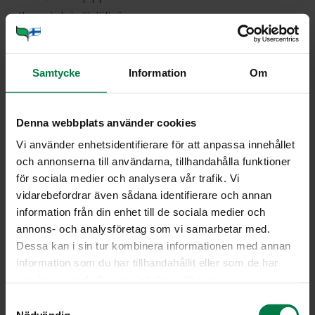
1
tl rypsi- tai oliiviöljyä
Lisäksi
1
dl kevytranskankermaa
Samtycke
Information
Om
1
pieni punasipuli
Denna webbplats använder cookies
Viipaloi herkkusienet ja hienonna sipulit. Kuumenna
Vi använder enhetsidentifierare för att anpassa innehållet
öljytilkka paistinpannussa ja kuullota sipuli. Lisää
och annonserna till användarna, tillhandahålla funktioner
herkkusienet joukkoon ja kuumenna nekin. Mausta
för sociala medier och analysera vår trafik. Vi
pippurilla. Lisää pannulle muutamaan osaan revityt
vidarebefordrar även sådana identifierare och annan
rucolanlehdet ja raasta päälle parmesaania. Sekoita
information från din enhet till de sociala medier och
vain kevyesti ja ota pannu pois levyltä.
annons- och analysföretag som vi samarbetar med.
Paahda leipäviipaleet. Hiero kuorittua
Dessa kan i sin tur kombinera informationen med annan
valkosipulinkynttä rapeaksi paahtuneen leivän pintaan.
information som du har tillhandahållit eller som de har
Revi roomansalaatti kulhoon ja mausta kevyesti
samlat in när du har använt deras tjänster.
suolalla, pippurilla ja tilkalla öljyä. Jaa roomansalaatti
S
lautasille tai tarjoiluvadille, nosta paahdetut
Nödvändig