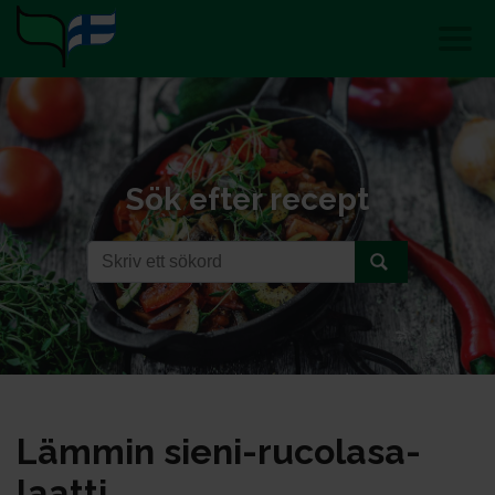
Sök efter recept
Läm­min sie­ni-ru­co­la­sa­
laat­ti