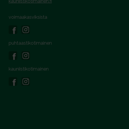
kauniistikotimainen.fi
voimaakasviksista
puhtaastikotimainen
kauniistikotimainen