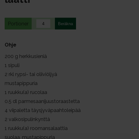
Portioner
Ohje
200
g herkkusieniä
1
sipuli
2
rkl rypsi- tai oliiviöljyä
mustapippuria
1
ruukku(a) rucolaa
0.5
dl parmesaanijuustoraastetta
4
viipaletta täysjyväpaahtoleipää
2
valkosipulinkynttä
1
ruukku(a) roomansalaattia
suolaa, mustapippuria