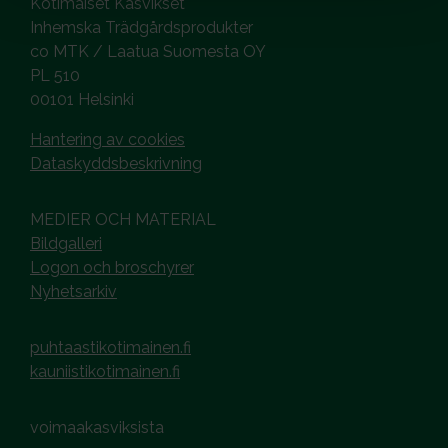
Kotimaiset Kasvikset
Inhemska Trädgårdsprodukter
co MTK / Laatua Suomesta OY
PL 510
00101 Helsinki
Hantering av cookies
Dataskyddsbeskrivning
MEDIER OCH MATERIAL
Bildgalleri
Logon och broschyrer
Nyhetsarkiv
puhtaastikotimainen.fi
kauniistikotimainen.fi
voimaakasviksista