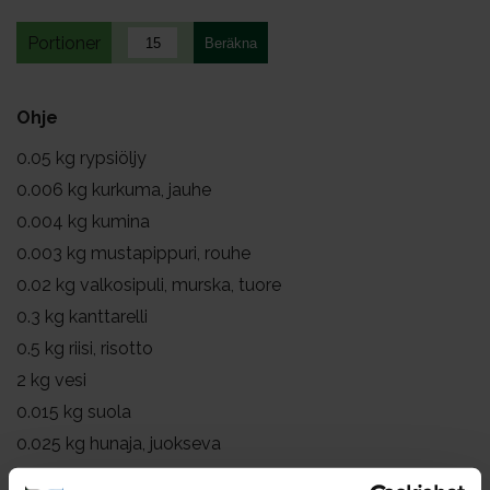
Portioner
Ohje
0.05
kg rypsiöljy
0.006
kg kurkuma, jauhe
0.004
kg kumina
0.003
kg mustapippuri, rouhe
0.02
kg valkosipuli, murska, tuore
0.3
kg kanttarelli
0.5
kg riisi, risotto
2
kg vesi
0.015
kg suola
0.025
kg hunaja, juokseva
0.3
kg porkkana, suikale, pakaste