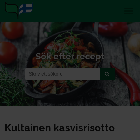
Sök efter recept
Kul­tai­nen kas­vis­ri­sot­to