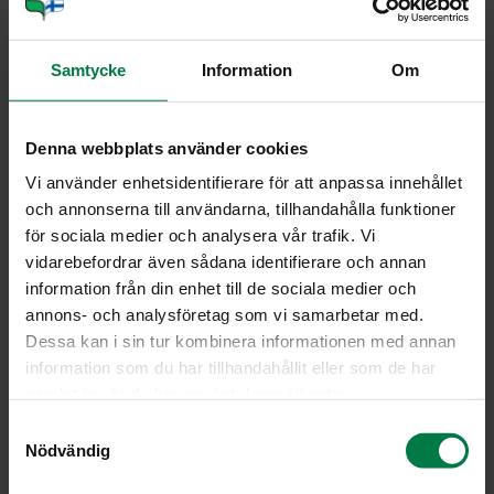
0.2
kg paprika, keltainen, suikale, tuore
0.2
kg paprika, oranssi, suikale, tuore
Samtycke
Information
Om
0.15
kg vahapapu, pala, (pakaste)
0.15
kg sipuli, suikale, tuore
Denna webbplats använder cookies
Kuumenna öljy, mausteet ja valkosipuli padassa.
Vi använder enhetsidentifierare för att anpassa innehållet
och annonserna till användarna, tillhandahålla funktioner
Lisää sienet ja anna kiehua minuutin ajan.
för sociala medier och analysera vår trafik. Vi
Lisää riisi ja kuullota läpikuultavaksi.
vidarebefordrar även sådana identifierare och annan
Lisää kiehuva vesi pienissä erissä, niin että risottopata
information från din enhet till de sociala medier och
porisee koko ajan.
annons- och analysföretag som vi samarbetar med.
Lisää suola ja hunaja.
Dessa kan i sin tur kombinera informationen med annan
information som du har tillhandahållit eller som de har
Lisää kasvikset ja kypsennä 15 minuuttia.
samlat in när du har använt deras tjänster.
Katkaise lämmönlähde ja anna muhia kannen alla 10 – 15
minuuttia.
S
Nödvändig
a
Vinkki: Tarjoa kasvisruokana tai muiden ruokien
m
lisukkeena.