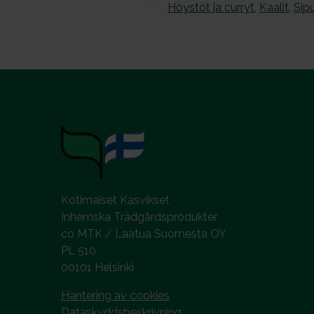
Höystöt ja curryt
,
Kaalit
,
Sipu
Kotimaiset Kasvikset
Inhemska Trädgårdsprodukter
co MTK / Laatua Suomesta OY
PL 510
00101 Helsinki
Hantering av cookies
Dataskyddsbeskrivning