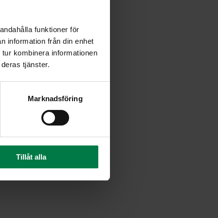
ittele kukkakaali ja paprikat.
lit ja currytahna. Kuumenna
andahålla funktioner för
n information från din enhet
apalat. Kuullota aineksia
 tur kombinera informationen
smaitoa ja hauduta, kunnes
deras tjänster.
le runsaasti tuoretta yrttiä.
Marknadsföring
n lisäkkeeksi, esimerkiksi
aran tai broilerileikkeiden
Tillåt alla