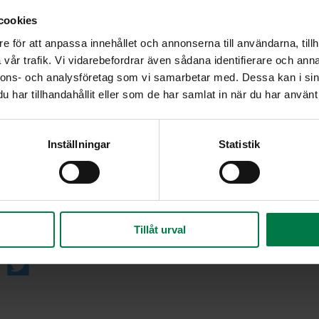
Lohko sipulit ja viipaloi valkosipulinkynnet. Palo
cookies
Kuumenna vokkipannulla tilkka öljyä, lisää sipu
e för att anpassa innehållet och annonserna till användarna, tillh
sekoittaen.
vår trafik. Vi vidarebefordrar även sådana identifierare och anna
Lisää inkivääriraaste sekä kukkakaali- ja paprik
nnons- och analysföretag som vi samarbetar med. Dessa kan i sin
prika
muutaman minuutin ajan. Valele mukaan kooko
har tillhandahållit eller som de har samlat in när du har använt 
kasvikset ovat napakan kypsiä.
Siirrä kukkakaalicyrry tarjolle ja hienonna pinnal
Inställningar
Statistik
Vinkki:
Kukkakaalicurry sopii loistavasti kesän grilliruokie
grillattujen lihavartaiden tai pihvien seuraan, makk
kaveriksi tai kalan kanssa.
jaa
Tillåt urval
Ohje: Kotimaiset Kasvikset ry