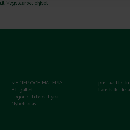
lit
,
Vegetaariset ohjeet
MEDIER OCH MATERIAL
puhtaastikotim
Bildgalleri
kauniistikotima
Logon och broschyrer
Nyhetsarkiv