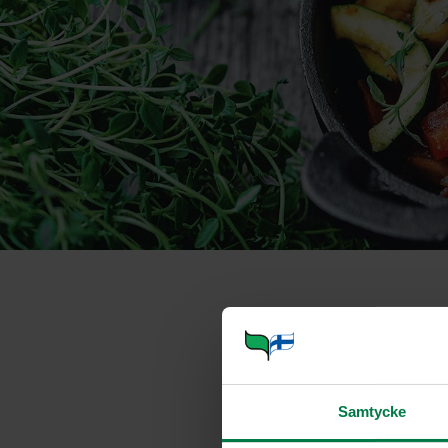
Kukkakaalicu
Portioner
Samtycke
Ohje