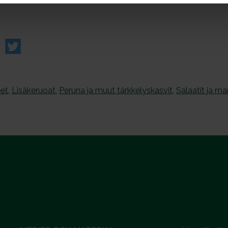
et
,
Lisäkeruoat
,
Peruna ja muut tärkkelyskasvit
,
Salaatit ja ma