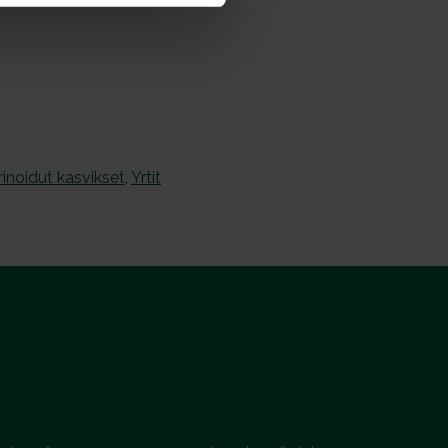
rinoidut kasvikset
,
Yrtit