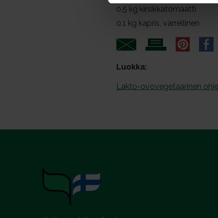
s
0.5
kg kirsikkatomaatti
v
0.1
kg kapris, varrellinen
a
l
Luokka:
Lakto-ovovegetaarinen ohje