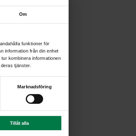
niksi kuutioiksi.
Om
skenään.
andahålla funktioner för
oneessa.
n information från din enhet
ita keskenään.
 tur kombinera informationen
ovasti.
deras tjänster.
illa.
Marknadsföring
.
Tillåt alla