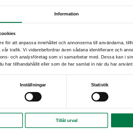
Valuta perunat.
Leikkaa purjo ja punasipulit ohuiksi renkaiksi tai pie
Information
re
Valuta oliivit, fetajuusto ja kaprikset.
Sekoita käsin kaikki salaattiainekset varovasti ke
cookies
Valmista kastike:
e för att anpassa innehållet och annonserna till användarna, tillh
Hienonna tuore korianteri ja oregano monitoimik
vår trafik. Vi vidarebefordrar även sådana identifierare och anna
Lisää joukkoon kastikkeen muut ainekset ja seko
nnons- och analysföretag som vi samarbetar med. Dessa kan i sin
Valuta kastike salaattiainesten päälle, sekoita var
har tillhandahållit eller som de har samlat in när du har använt 
Puolita kirsikkatomaatit.
Koristele salaatti tomaateilla ja varrellisilla kapriks
Inställningar
Statistik
Anna salaatin maustua kylmiössä ennen tarjoilua
Tillåt urval