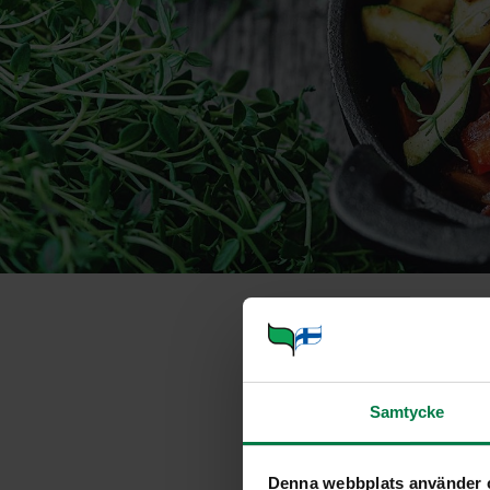
Kirpeä salaat
Samtycke
Portioner
Denna webbplats använder 
Ohje