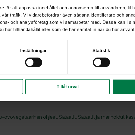
Hienonna keltuaiset.
e för att anpassa innehållet och annonserna till användarna, tillh
en,
Lisää loput ainekset ja sekoita hyvin.
vår trafik. Vi vidarebefordrar även sådana identifierare och anna
Tarjoa salaatin kastikkeena.
nnons- och analysföretag som vi samarbetar med. Dessa kan i sin
har tillhandahållit eller som de har samlat in när du har använt 
Vinkki: Kastike sopii hyvin lehtisalaatista, kurkus
salaatin kastikkeeksi.
Inställningar
Statistik
tu
ito, vl,
Tillåt urval
o-ovovegetaarinen ohjeet
,
Salaatit
,
Salaatit ja marinoidut kas