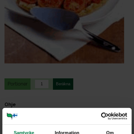
Portioner
Ohje
1.5
dl ruishiutaleita
1.5
dl vehnäjauhoja
1
tl leivinjauhetta
Samtycke
Information
Om