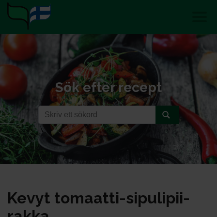
Sök efter recept
Ke­vyt to­maat­ti-si­pu­li­pii­
rak­ka