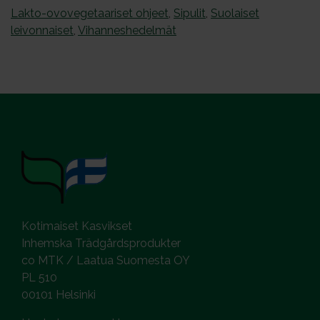
Lakto-ovovegetaariset ohjeet
,
Sipulit
,
Suolaiset
leivonnaiset
,
Vihanneshedelmät
Kotimaiset Kasvikset
Inhemska Trädgårdsprodukter
co MTK / Laatua Suomesta OY
PL 510
00101 Helsinki