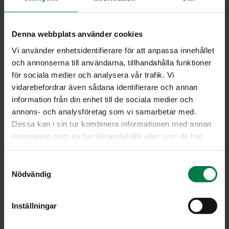
0.25
tl suolaa
0.5
dl öljyä tai juoksevaa margariinia
Denna webbplats använder cookies
1.5
dl maitoa tai vettä
Vi använder enhetsidentifierare för att anpassa innehållet
Täyte
och annonserna till användarna, tillhandahålla funktioner
för sociala medier och analysera vår trafik. Vi
2
keskikokoista sipulia
vidarebefordrar även sådana identifierare och annan
1
ruukku(a) basilikaa
information från din enhet till de sociala medier och
0.25
tl rouhittua mustapippuria
annons- och analysföretag som vi samarbetar med.
Dessa kan i sin tur kombinera informationen med annan
0.25
tl (yrtti)suolaa
information som du har tillhandahållit eller som de har
3
tomaattia
samlat in när du har använt deras tjänster.
S
Pohjataikinaa varten sekoita kuivat aineet keskenään
Nödvändig
a
kulhossa. Kaada päälle öljy ja maito ja sekoita nopeasti
m
tasaiseksi taikinaksi.
t
Inställningar
Levitä löysä taikina lusikan tai lastan avulla kevyesti
y
voideltuun piirakkavuokaan (halkaisija noin 25 cm).
c