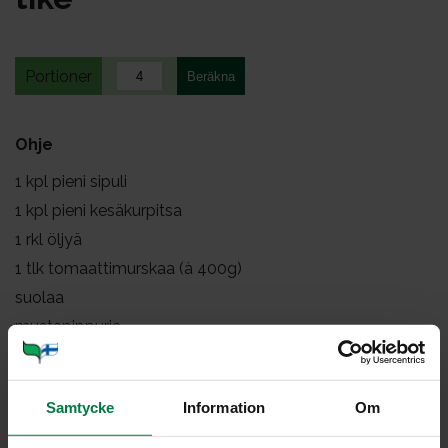
Portioner
Ohje
1
kpl pieni sipuli
1
kpl pieni kesäkurpitsa
1
rkl öljyä
1
tlk tomaattimurskaa (à 400g)
suolaa
mustapippuria
ripaus chiliä
3
rkl hienonnettua, tuoretta basilikaa
Samtycke
Information
Om
Kuori ja pilko sipuli. Raasta kesäkurpitsa karkeaksi