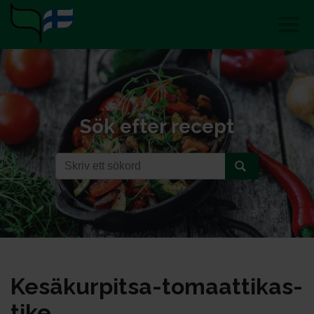
Sök efter recept
Ke­sä­kur­pit­sa-to­maat­ti­kas­
ti­ke