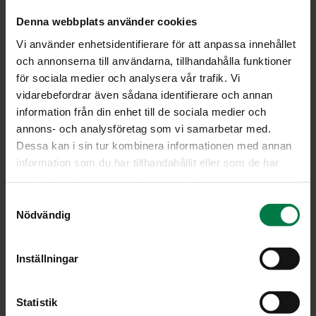
raasteeksi tai leikkaa suikaleiksi.
Denna webbplats använder cookies
Kuumenna öljy paistinpannulla. Lisää sipuli ja
Vi använder enhetsidentifierare för att anpassa innehållet
kesäkurpitsa ja kääntele niitä hetki. Lisää
och annonserna till användarna, tillhandahålla funktioner
tomaattimurska, mausta suolalla, mustapippurilla ja
för sociala medier och analysera vår trafik. Vi
chilillä.
vidarebefordrar även sådana identifierare och annan
Anna kastikkeen kiehua miedolla lämmöllä 5 – 10
information från din enhet till de sociala medier och
minuuttia.
annons- och analysföretag som vi samarbetar med.
Lisää basilika ja maista. Lisää tarvittaessa
Dessa kan i sin tur kombinera informationen med annan
mausteita.Tarjoa keitetyn pastan ja leivän kanssa.
information som du har tillhandahållit eller som de har
samlat in när du har använt deras tjänster.
Ohje: Kotimaiset Kasvikset ry
S
Nödvändig
a
m
Luokka:
t
Inställningar
y
Kastikkeet ja marinadit
,
Vegetaariset ohjeet
,
c
Vihanneshedelmät
k
Statistik