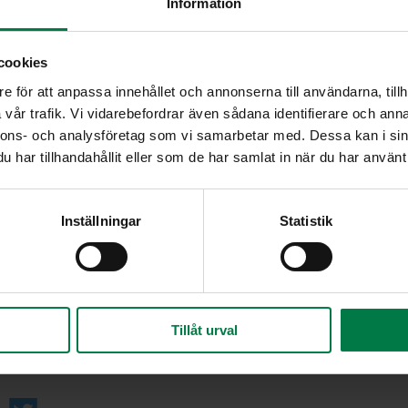
Information
Raaputa porkkanat ja pestyt perunat. Viipaloi p
lisää kiehuvaan, suolalla maustettuun veteen.
cookies
Lohko joukkoon kukkakaali. Vettä tarvitsee olla v
kunnes perunat ja kasvikset ovat napakan kyps
e för att anpassa innehållet och annonserna till användarna, tillh
Viipaloi sipulit varsineen. Huuhtele ja suikaloi p
vår trafik. Vi vidarebefordrar även sådana identifierare och anna
nnons- och analysföretag som vi samarbetar med. Dessa kan i sin
een
Lisää kattilaan sipulit, pinaatinlehdet ja herne
har tillhandahållit eller som de har samlat in när du har använt 
kuumenna kiehumispisteeseen.
Murusta liemeen sulatejuusto nokareina. Mausta
sokerilla.
Inställningar
Statistik
Kuumenna keitto sekoitellen, jotta juusto sulaa
Ripota keiton pinnalle yrttejä. Tarkista maku ja ta
Ohje: Kotimaiset Kasvikset ry
Tillåt urval