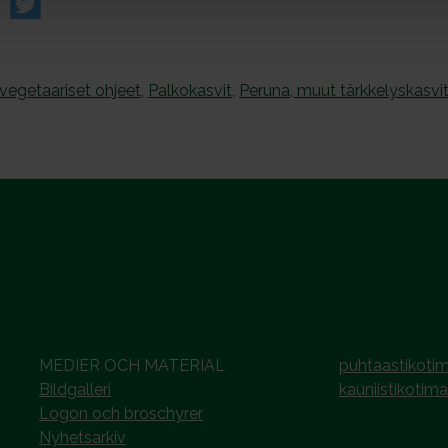
egetaariset ohjeet
,
Palkokasvit
,
Peruna, muut tärkkelyskasvi
MEDIER OCH MATERIAL
puhtaastikotim
Bildgalleri
kauniistikotima
Logon och broschyrer
Nyhetsarkiv