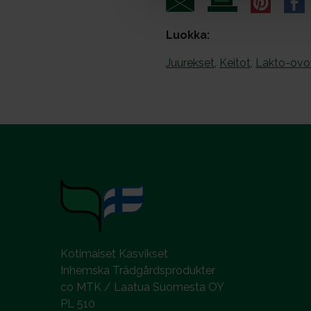
a
l
Luokka:
Juurekset
,
Keitot
,
Lakto-ovov
Kotimaiset Kasvikset
Inhemska Trädgårdsprodukter
co MTK / Laatua Suomesta OY
PL 510