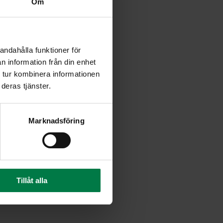
Om
orkkanat ja lohko perunat ja
ain peitoksi asti. Keitä,
iä.
andahålla funktioner för
inaatinlehdet.
n information från din enhet
 tur kombinera informationen
et. Kaada joukkoon maito ja
deras tjänster.
 kevyesti pippurilla ja
Marknadsföring
 liemeen tasaisesti.
rjoa lisäksi ruisleipää.
Tillåt alla