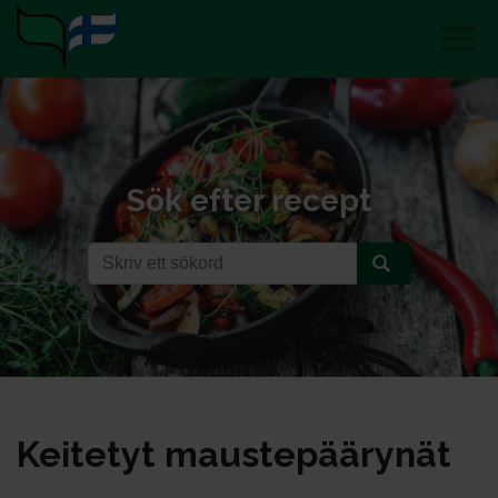
Sök efter recept
Kei­te­tyt maus­te­pää­ry­nät