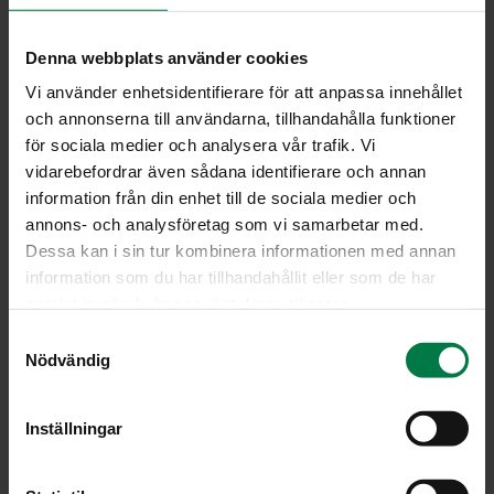
muskottikukkaa
Denna webbplats använder cookies
Kuori päärynät ja keitä vähässä vedessä. Säästä vesi.
Vi använder enhetsidentifierare för att anpassa innehållet
Poista päärynöistä siemenkodat ja leikkaa päärynät
och annonserna till användarna, tillhandahålla funktioner
neljään osaan. Pane palat kattilaan ja lisää keltuaista ja
för sociala medier och analysera vår trafik. Vi
muskottikukkaa lukuunottamatta muut ainekset. Keitä
vidarebefordrar även sådana identifierare och annan
hiljaisella lämmöllä noin 10 minuuttia.
information från din enhet till de sociala medier och
Nosta päärynät tarjoiluastiaan.
annons- och analysföretag som vi samarbetar med.
Lisää liemeen kaksi vatkattua keltuaista. Mausta
Dessa kan i sin tur kombinera informationen med annan
kastike muskottikukalla ja tarjoa kuumana
information som du har tillhandahållit eller som de har
päärynälohkojen kera.
samlat in när du har använt deras tjänster.
S
Ohje: Kotimaiset Kasvikset ry
Nödvändig
a
m
t
Inställningar
Luokka:
y
c
Hedelmät
,
Jälkiruoat, makeiset
,
Lakto-ovovegetaariset