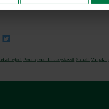
riset ohjeet
,
Peruna, muut tärkkelyskasvit
,
Salaatit
,
Välipalat,