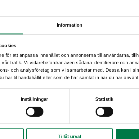
Riko kulhoon munat, lisää soijarouhe ja muren
seos turpoamaan hetkeksi.
Raasta pestyt ja kuoritut juurekset hienoksi raa
Information
ja mausta. Jaa seos neljään osaan ja paista pais
keskilämmöllä.
cookies
Sekoita kermaviilin joukkoon majoneesi ja hieno
Kokoa hampurilaiset. Laita sämpylän pohjapuolik
e för att anpassa innehållet och annonserna till användarna, tillh
päälle pihvi ja juustoviipale. Laita päällystetyt
vår trafik. Vi vidarebefordrar även sådana identifierare och anna
lautaselle ja lämmitä hiukan mikroaaltouunissa,
nnons- och analysföretag som vi samarbetar med. Dessa kan i sin
har tillhandahållit eller som de har samlat in när du har använt 
Lisää hampurilaisille herkkukurkkua, salaattia ja
päälle hattu ja tarjoa.
Ohje: Kotimaiset Kasvikset ry
Inställningar
Statistik
Tillåt urval