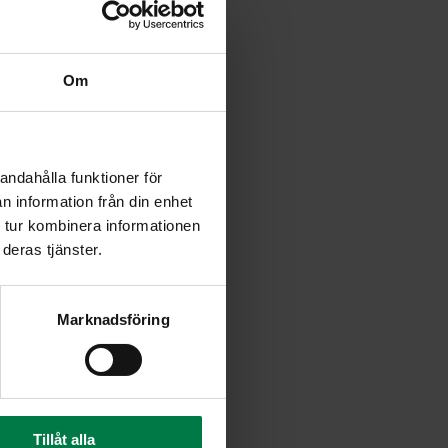
nettu sämpylänpuolikas. Jätä
steeksi. Laita raaste kulhoon
Om
tinpannulla öljyssä pihveiksi
nnetut yrtit.
kaalle chilikastiketta,
andahålla funktioner för
 sämpylät ja niiden ”kannet”
n information från din enhet
 kunnes juusto alkaa sulaa.
 tur kombinera informationen
deras tjänster.
 kermaviilikastiketta, aseta
Marknadsföring
Tillåt alla