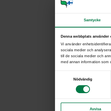
2
kpl munaa
2
rkl soijarouhetta
Samtycke
0.5
kpl sämpylä
1
kpl iso peruna
Denna webbplats använder 
1
pala(a) palsternakkaa
Vi använder enhetsidentifierar
mustapippuria
sociala medier och analysera 
suolaa
till de sociala medier och a
Lisäksi
med annan information som du 
4
hampurilaissämpylää
S
valmista chilikastiketta
Nödvändig
a
4
cheddarjuustoviipaletta
m
t
viipaloitua herkkukurkkua
y
suikaloitua jäävuorisalaattia
c
Kastike
Avvisa
k