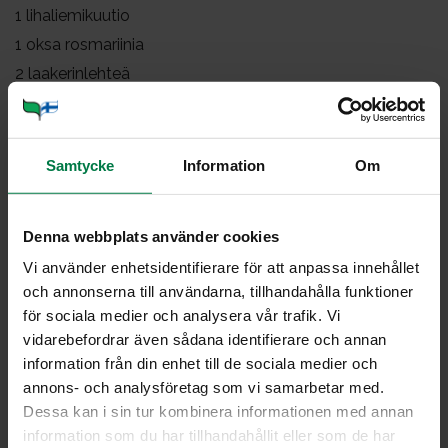
1
lihaliemikuutio
1 oksa rosmariinia
2
laakerinlehteä
mustapippuria
1
rkl balsamietikkaa
400
g perunaa
Samtycke
Information
Om
Kuori ja paloittele juurekset noin 1×1 cm:n kuutioiksi.
Denna webbplats använder cookies
Kuori sipulit. Hienonna valkosipuli, mutta jätä
salottisipulit kokonaisiksi, jos ne ovat pieniä.
Vi använder enhetsidentifierare för att anpassa innehållet
(Keltasipulin voi paloitella reiluiksi lohkoiksi.) Leikkaa
och annonserna till användarna, tillhandahålla funktioner
herkkusienet neljänneksiksi. Kuutioi liha
för sociala medier och analysera vår trafik. Vi
juureskuutioiden kokoisiksi.
vidarebefordrar även sådana identifierare och annan
information från din enhet till de sociala medier och
Sulata rasva padassa, kunnes se melkein ruskistuu.
annons- och analysföretag som vi samarbetar med.
Ruskista liha. Lisää liha muutamassa erässä, jotta pata
Dessa kan i sin tur kombinera informationen med annan
ei jäähdy. Näin ruskistus onnistuu paremmin. Lisää
information som du har tillhandahållit eller som de har
vehnäjauhot ja sekoittele niitä hetki padassa lihojen