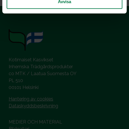
Avvisa
Kotimaiset Kasvikset
Inhemska Trädgårdsprodukter
co MTK / Laatua Suomesta OY
PL 510
00101 Helsinki
Hantering av cookies
Dataskyddsbeskrivning
MEDIER OCH MATERIAL
Bildgalleri