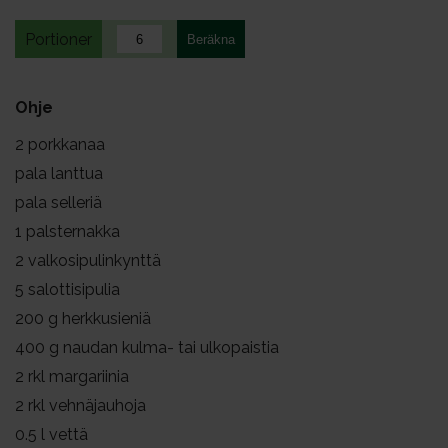
Portioner
Ohje
2
porkkanaa
pala lanttua
pala selleriä
1
palsternakka
2
valkosipulinkynttä
5
salottisipulia
200
g herkkusieniä
400
g naudan kulma- tai ulkopaistia
2
rkl margariinia
2
rkl vehnäjauhoja
0.5
l vettä