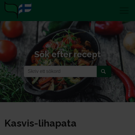
Sök efter recept
Kas­vis-li­ha­pa­ta