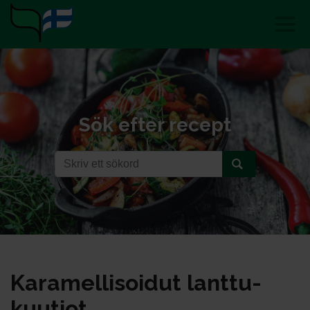
Sök efter recept
Ka­ra­mel­li­soi­dut lant­tu­
kuu­tiot