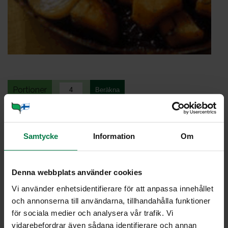
Portioner
Ohje
Samtycke
Information
Om
1
lanttu
4
salottisipulia
Denna webbplats använder cookies
1
rkl voita
2
rkl sokeria
Vi använder enhetsidentifierare för att anpassa innehållet
och annonserna till användarna, tillhandahålla funktioner
1
rkl rosmariinia
för sociala medier och analysera vår trafik. Vi
1
rkl omenaviinietikkaa
vidarebefordrar även sådana identifierare och annan