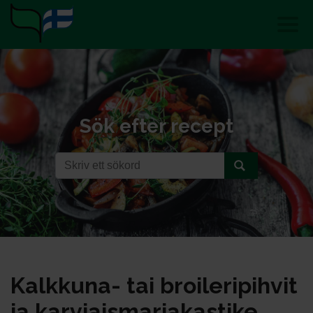
Sök efter recept
Kalk­ku­na- tai broi­le­ri­pih­vit
ja kar­viais­mar­ja­kas­ti­ke