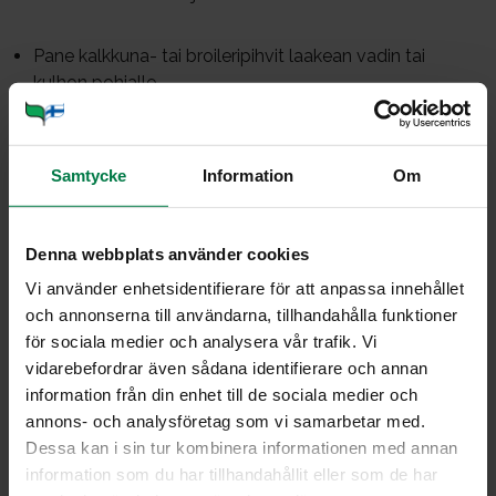
Pane kalkkuna- tai broileripihvit laakean vadin tai
kulhon pohjalle.
Survo karviaismarjat ja mausta survos pippurilla ja
soijakastikkeella sekä halutessasi chilikastikkeella.
Kaada seos pihveille ja siirrä pihvit peitettyinä
Samtycke
Information
Om
marinoitumaanjääkaappiin muutamaksi tunniksi tai yön
yli. Käännä pihvejä ainakin kerran marinoimisen aikana.
Denna webbplats använder cookies
Nosta pihvit marinadista ja paista nopeasti paistin- tai
vokkipannussa kauniin ruskeiksi.
Vi använder enhetsidentifierare för att anpassa innehållet
och annonserna till användarna, tillhandahålla funktioner
Kaada marinadi pannulle pihvien sekaan ja hauduta
för sociala medier och analysera vår trafik. Vi
pihvit kypsiksi miedolla lämmöllä kannen alla noin 10
vidarebefordrar även sådana identifierare och annan
minuutin ajan.
information från din enhet till de sociala medier och
Nosta pihvit pannulta ja pidä lämpiminä.
annons- och analysföretag som vi samarbetar med.
Sekoita vehnäjauhot kerman joukkoon ja kaada
Dessa kan i sin tur kombinera informationen med annan
karviaismarjaseoksen joukkoon koko ajan sekoittaen.
information som du har tillhandahållit eller som de har
Keitä muutama minuutti.