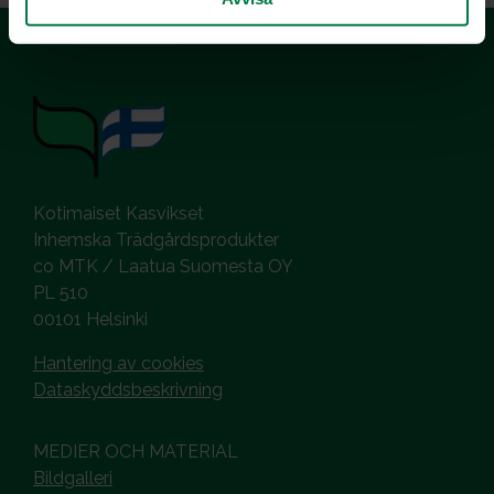
Kotimaiset Kasvikset
Inhemska Trädgårdsprodukter
co MTK / Laatua Suomesta OY
PL 510
00101 Helsinki
Hantering av cookies
Dataskyddsbeskrivning
MEDIER OCH MATERIAL
Bildgalleri