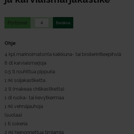
Portioner
Ohje
4
kpl marinoimatonta kalkkuna- tai broilerinfileepihviä
8
dl karviaismarjoja
0.5
tl rouhittua pippuria
1
rkl soijakastiketta
2
tl (makeaa chilikastiketta)
1
dl ruoka- tai kevytkermaa
1
rkl vehnäjauhoja
(suolaa)
1
tl sokeria
2
rkl hienonnettua timjamia