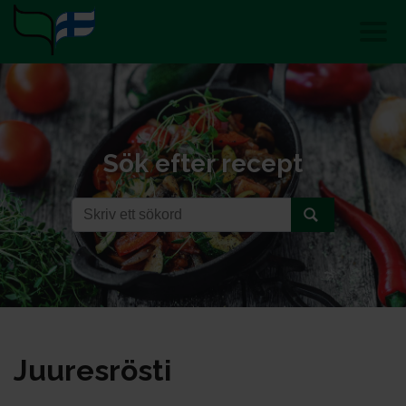
Sök efter recept
Juu­res­rös­ti