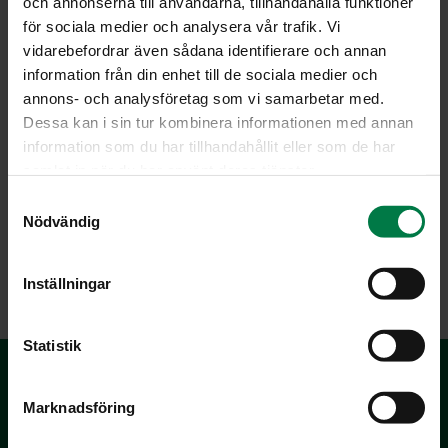
och annonserna till användarna, tillhandahålla funktioner
Mausta suolalla ja basilikalla. Vuoraa uunivuoka
för sociala medier och analysera vår trafik. Vi
leivinpaperilla ja painele juuresseos vuokaan.
vidarebefordrar även sådana identifierare och annan
Kuumenna 175-asteisessa uunissa 10 minuuttia.
information från din enhet till de sociala medier och
Ohje: Kotimaiset Kasvikset ry
annons- och analysföretag som vi samarbetar med.
Dessa kan i sin tur kombinera informationen med annan
information som du har tillhandahållit eller som de har
samlat in när du har använt deras tjänster.
Luokka:
S
Nödvändig
a
Juurekset
,
Lämpimät lisäkeruoat
,
Pannulla paistetut
m
ruoat
,
Vegetaariset ohjeet
t
Inställningar
y
c
k
Statistik
e
s
Marknadsföring
v
a