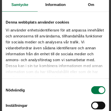
Samtycke
Information
Om
4
kpl pieniä pullakorppuja tai paahdettuja pullaviipaleita
0.5
l mansikoita
Denna webbplats använder cookies
Mausta mansikat sokerilla ja hienonnetuilla
Vi använder enhetsidentifierare för att anpassa innehållet
basilikanlehdillä. Soseuta sauvasekoittimella tai
och annonserna till användarna, tillhandahålla funktioner
tehosekoittimessa.
för sociala medier och analysera vår trafik. Vi
Sekoita ranskankermaan raastettu omena ja sokerit.
vidarebefordrar även sådana identifierare och annan
Paahda pullaviipaleet tai varaa pieniä korppuja.
information från din enhet till de sociala medier och
Sekoita maustettuun mansikkasoseeseen juuri ennen
annons- och analysföretag som vi samarbetar med.
tarjoilua siideriä tai kuohuviiniä.
Dessa kan i sin tur kombinera informationen med annan
information som du har tillhandahållit eller som de har
Annostele vaahtoava keitto syville lautasille ja nosta
samlat in när du har använt deras tjänster.
päälle maustettua ranskankermaa, korppu tai
pullaviipale sekä kokonaisia mansikoita.
S
Nödvändig
a
Ohje: Kotimaiset Kasvikset ry
m
t
Inställningar
y