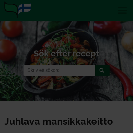
Sök efter recept
Juh­la­va man­sik­ka­keit­to