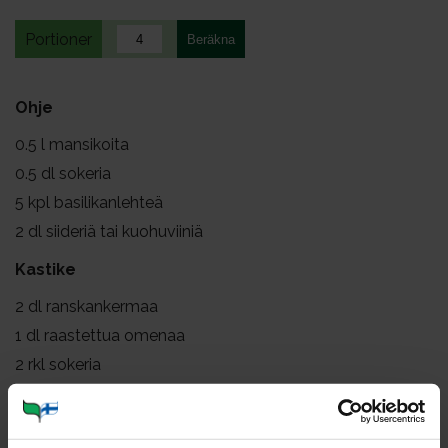
Portioner
Ohje
0.5
l mansikoita
0.5
dl sokeria
5
kpl basilikanlehteä
2
dl siideriä tai kuohuviiniä
Kastike
2
dl ranskankermaa
1
dl raastettua omenaa
2
rkl sokeria
1
tl vaniljasokeria
Lisäksi