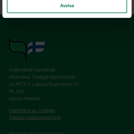
Avvisa
Kotimaiset Kasvikset
Inhemska Trädgårdsprodukter
co MTK / Laatua Suomesta OY
PL 510
00101 Helsinki
Hantering av cookies
Dataskyddsbeskrivning