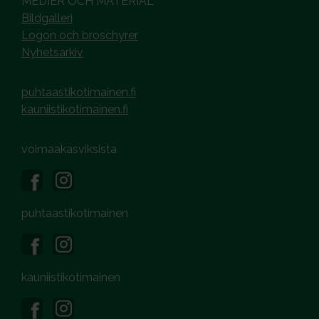
MEDIER OCH MATERIAL
Bildgalleri
Logon och broschyrer
Nyhetsarkiv
puhtaastikotimainen.fi
kauniistikotimainen.fi
voimaakasviksista
puhtaastikotimainen
kauniistikotimainen