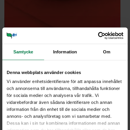
Portioner
Samtycke
Information
Om
Ohje
Denna webbplats använder cookies
Vi använder enhetsidentifierare för att anpassa innehållet
0.5
kpl hunajamelonia
och annonserna till användarna, tillhandahålla funktioner
0.5
l punaherukoita
för sociala medier och analysera vår trafik. Vi
juoksevaa hunajaa
vidarebefordrar även sådana identifierare och annan
information från din enhet till de sociala medier och
Leikkaa meloni pituussuunnassa puoliksi ja poista
annons- och analysföretag som vi samarbetar med.
siemenet ruokalusikalla. Leikkaa puolikkaat edelleen
Dessa kan i sin tur kombinera informationen med annan
kapeammiksi viipaleiksi. Irrota hedelmäliha kuoresta ja