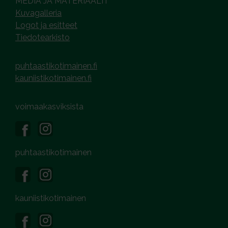
MEDIA JA MATERIAALIT
Kuvagalleria
Logot ja esitteet
Tiedotearkisto
puhtaastikotimainen.fi
kauniistikotimainen.fi
voimaakasviksista
puhtaastikotimainen
kauniistikotimainen