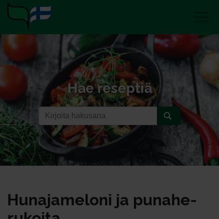
Hae reseptiä
Hu­na­ja­me­lo­ni ja pu­na­he­
ru­koi­ta