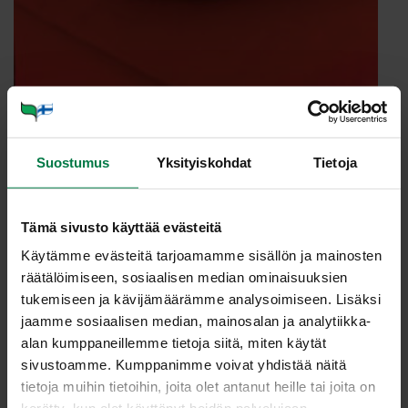
Annosmäärä
Suostumus
Yksityiskohdat
Tietoja
Ohje
Tämä sivusto käyttää evästeitä
Käytämme evästeitä tarjoamamme sisällön ja mainosten
0.5
kpl hunajamelonia
räätälöimiseen, sosiaalisen median ominaisuuksien
0.5
l punaherukoita
tukemiseen ja kävijämäärämme analysoimiseen. Lisäksi
juoksevaa hunajaa
jaamme sosiaalisen median, mainosalan ja analytiikka-
alan kumppaneillemme tietoja siitä, miten käytät
Leikkaa meloni pituussuunnassa puoliksi ja poista
sivustoamme. Kumppanimme voivat yhdistää näitä
siemenet ruokalusikalla. Leikkaa puolikkaat edelleen
tietoja muihin tietoihin, joita olet antanut heille tai joita on
kapeammiksi viipaleiksi. Irrota hedelmäliha kuoresta ja